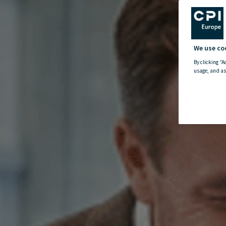
We use co
By clicking “A
usage, and as