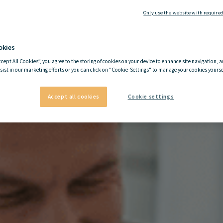
Only use the website with required
okies
ccept All Cookies”, you agree to the storing of cookies on your device to enhance site navigation, a
sist in our marketing efforts or you can click on "Cookie-Settings" to manage your cookies yoursel
Accept all cookies
Cookie settings