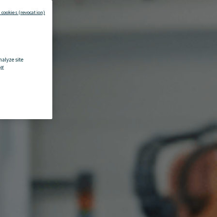
 cookies (revocation)
nalyze site
f.