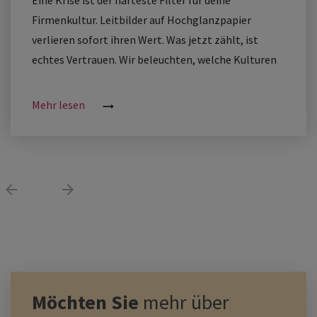
Eine Krise ist der härteste Filter für deine
Firmenkultur. Leitbilder auf Hochglanzpapier
verlieren sofort ihren Wert. Was jetzt zählt, ist
echtes Vertrauen. Wir beleuchten, welche Kulturen
in Zukunft überleben und wie du als Führungskraft
einen Raum für Mut und Menschlichkeit schaffst.
Mehr lesen
Möchten Sie
mehr über