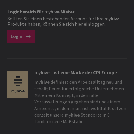
Loginbereich für
my
hive
Mieter
Sollten Sie einen bestehenden Account für Ihre
my
hive
Produkte haben, können Sie sich hier einloggen.
arrow_right_alt
Login
my
hive
–
ist eine Marke der CPI Europe
my
hive
definiert den Arbeitsalltag neu und
schafft Raum für erfolgreiche Unternehmen.
Mit einem Konzept, in dem alle
Voraussetzungen gegeben sind und einem
Ambiente, in dem man sich wohlfühlt setzen
derzeit unsere
my
hive
Standorte in 6
Ländern neue Maßstäbe.