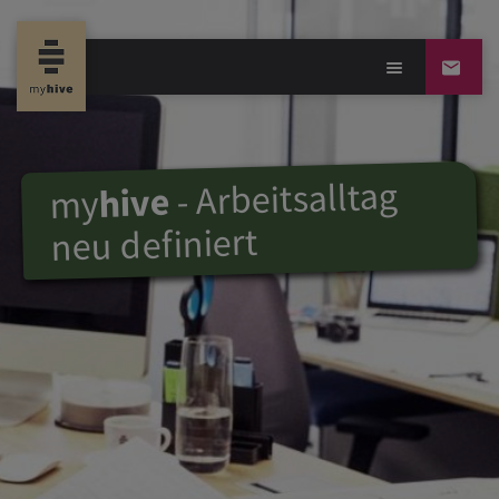
- Arbeitsalltag
hive
my
neu definiert