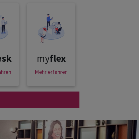
esk
my
flex
ahren
Mehr erfahren