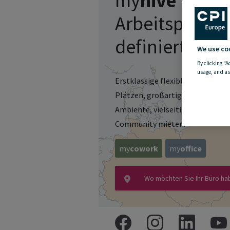
my
hive
Büro m
Arbeitsplatz 
definiert
We use co
By clicking “A
usage, and as
Erstklassige flexible Büros mit 
Plätzen, großartigen Arbeitsplä
Ambiente, vielseitiger Infrastruk
Community mieten.
my
cowork
my
office
Wo möchten Sie Ihr Büro ha