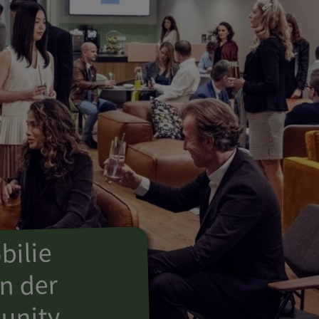
ilie
n der
nity