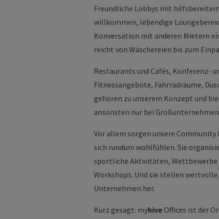
Freundliche Lobbys mit hilfsbereitem
willkommen, lebendige Loungebereic
Konversation mit anderen Mietern ei
reicht von Wäschereien bis zum Einp
Restaurants und Cafés, Konferenz- 
Fitnessangebote, Fahrradräume, Dus
gehören zu unserem Konzept und bie
ansonsten nur bei Großunternehmen 
Vor allem sorgen unsere Community M
sich rundum wohlfühlen. Sie organisi
sportliche Aktivitäten, Wettbewerbe
Workshops. Und sie stellen wertvoll
Unternehmen her.
Kurz gesagt: my
hive
Offices ist der O