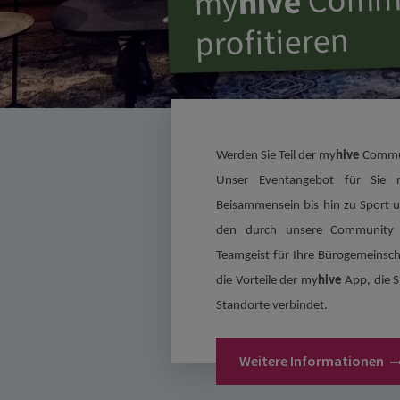
hive
my
profitieren
Werden Sie Teil der 
my
hive
 Commu
Unser Eventangebot für Sie re
Beisammensein bis hin zu Sport u
den durch unsere Community M
Teamgeist für Ihre Bürogemeinschaf
die Vorteile der 
my
hive
 App, die S
Standorte verbindet. 
Weitere Informationen