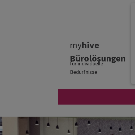
my
hive
Bürolösungen
für individuelle
Bedürfnisse