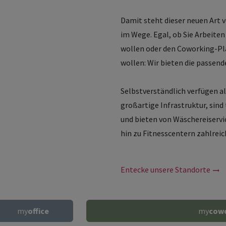
Damit steht dieser neuen Art
im Wege. Egal, ob Sie Arbeite
wollen oder den Coworking-Pla
wollen: Wir bieten die passend
Selbstverständlich verfügen a
großartige Infrastruktur, sind
und bieten von Wäschereiservi
hin zu Fitnesscentern zahlrei
Entecke unsere Standorte
my
office
my
cow