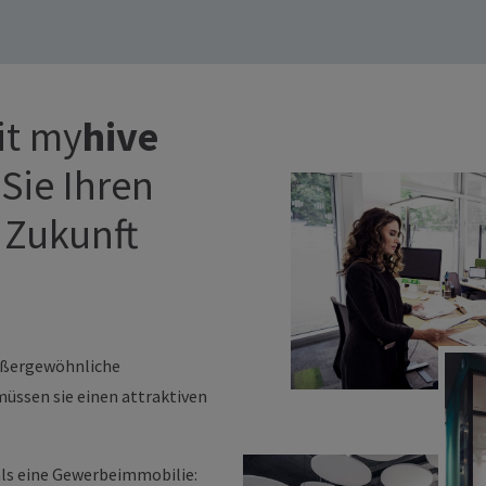
it my
hive
 Sie Ihren
 Zukunft
ußergewöhnliche
üssen sie einen attraktiven
als eine Gewerbeimmobilie: