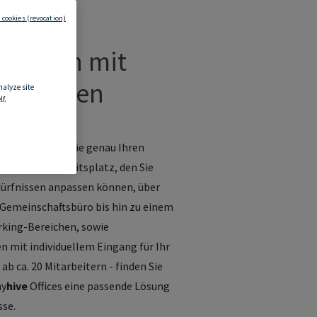
 cookies (revocation)
bilien mit
es mieten
nalyze site
f.
hen zur Miete, die genau Ihren
 flexiblen Arbeitsplatz, den Sie
dürfnissen anpassen können, über
 Gemeinschaftsbüro bis hin zu einem
rking-Bereichen, sowie
 mit individuellem Eingang für Ihr
b ca. 20 Mitarbeitern - finden Sie
my
hive
Offices eine passende Lösung
sse.