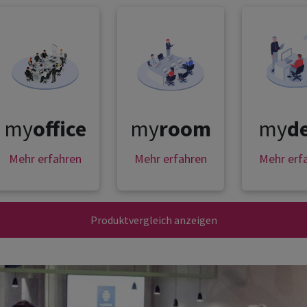
my
office
my
room
my
d
Mehr erfahren
Mehr erfahren
Mehr erf
Produktvergleich anzeigen