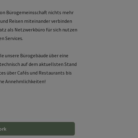
 von Bürogemeinsschaft nichts mehr
n und Reisen miteinander verbinden
tz als Netzwerkbüro für sich nutzen
en Services.
lle unsere Bürogebäude über eine
 technisch auf dem aktuellsten Stand
ces über Cafés und Restaurants bis
che Annehmlichkeiten!
ork