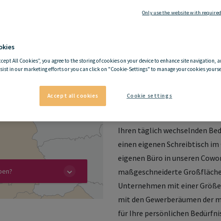
ieten -
Only use the website with required
neu
Gewerbeimmo
okies
my
hive
Offic
ccept All Cookies”, you agree to the storing of cookies on your device to enhance site navigation, a
sist in our marketing efforts or you can click on "Cookie-Settings" to manage your cookies yoursel
attraktiven Coworking-
tzen mit Service und
Accept all cookies
Cookie settings
my
hive
Offices bietet Bürofläc
tur und einer aktiven
Bedürfnissen entsprechen. Vom
Ihren täglich wechselnden Be
einen eigenen Schreibtisch im
eigenen Büro in unseren Cowo
maßgeschneiderte Großflächen
ben?
Unternehmen mit einer Größe a
mit den Gewerberäumen der 
für Ihre persönlichen Bedürfni