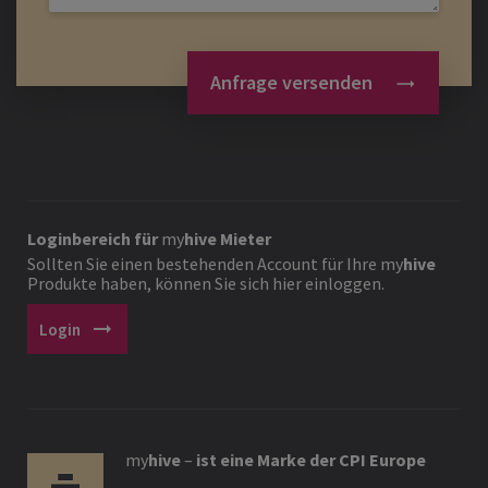
Anfrage versenden
Loginbereich für
my
hive
Mieter
Sollten Sie einen bestehenden Account für Ihre
my
hive
Produkte haben, können Sie sich hier einloggen.
arrow_right_alt
Login
my
hive
–
ist eine Marke der CPI Europe