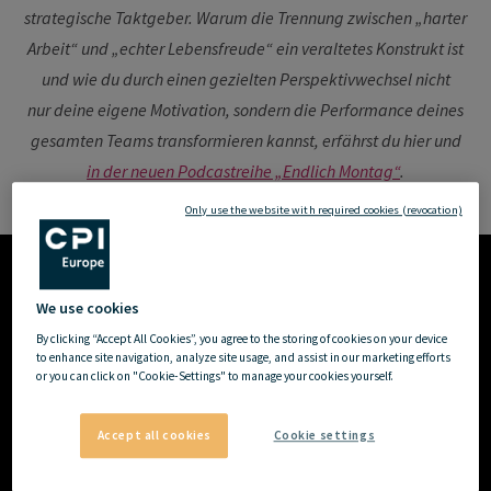
strategische Taktgeber. Warum die Trennung zwischen „harter
Arbeit“ und „echter Lebensfreude“ ein veraltetes Konstrukt ist
und wie
du
durch einen gezielten Perspektivwechsel nicht
nur
dein
e eigene Motivation, sondern die Performance
dein
es
gesamten Teams transformieren
kannst
,
erfährst du hier und
in
der
neuen
Podcastreihe
„Endlich Montag“
.
Only use the website with required cookies (revocation)
We use cookies
By clicking “Accept All Cookies”, you agree to the storing of cookies on your device
to enhance site navigation, analyze site usage, and assist in our marketing efforts
or you can click on "Cookie-Settings" to manage your cookies yourself.
Accept all cookies
Cookie settings