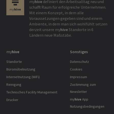
my
hive
definiert den Arbeitsalltag neu und
schafft Raum für erfolgreiche Unternehmen.
Mit einem Konzept, in dem alle
Voraussetzungen gegeben sind und einem
Ambiente, in dem man sich wohlfühlt setzen
derzeit unsere
my
hive
Standorte in 6
Ländern neue Maßstäbe.
my
hive
Sonstiges
Standorte
Datenschutz
Büromöbelnutzung
Cookies
Internetnutzung (WiFi)
Impressum
Reinigung
Zustimmung zum
Newsletter
Technisches Facility Management
my
hive
App
Drucker
Nutzungsbedingungen