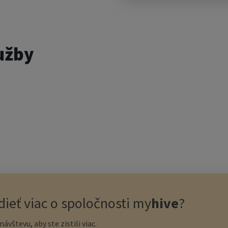
užby
ieť viac o spoločnosti
my
hive
?
ávštevu, aby ste zistili viac.