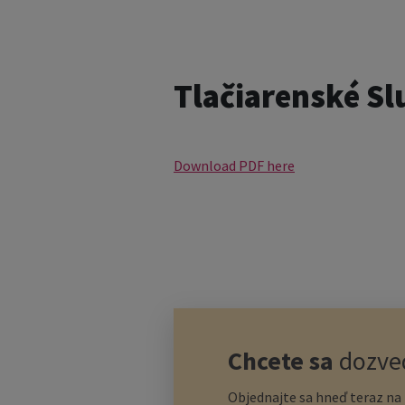
Tlačiarenské Sl
Download PDF here
Chcete sa
dozved
Objednajte sa hneď teraz na n