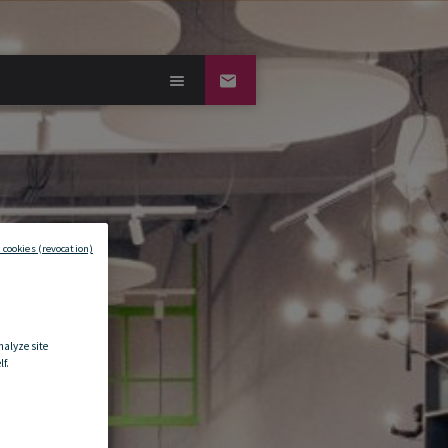
 cookies (revocation)
nalyze site
f.