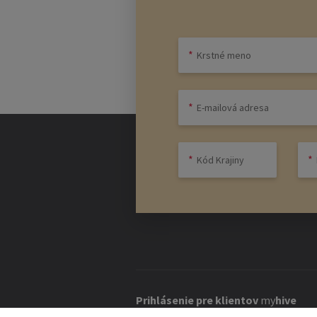
Prihlásenie pre klientov
my
hive
Ak máte existujúci účet pre vaše
my
hi