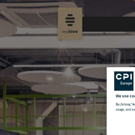
We use co
By clicking “A
usage, and as