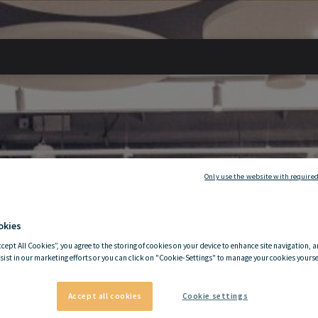
Only use the website with required
okies
ccept All Cookies”, you agree to the storing of cookies on your device to enhance site navigation, a
sist in our marketing efforts or you can click on "Cookie-Settings" to manage your cookies yoursel
Accept all cookies
Cookie settings