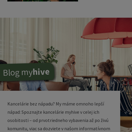
hive
my
Blog
Kancelárie bez nápadu? My máme omnoho lepší
nápad: Spoznajte kancelárie my
hive
v celej ich
osobitosti – od prvotriedneho vybavenia až po živú
komunitu, viac sa dozviete v našom informatívnom