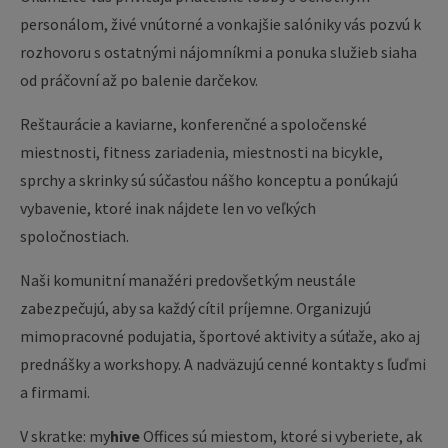
personálom, živé vnútorné a vonkajšie salóniky vás pozvú k
rozhovoru s ostatnými nájomníkmi a ponuka služieb siaha
od práčovní až po balenie darčekov.
Reštaurácie a kaviarne, konferenčné a spoločenské
miestnosti, fitness zariadenia, miestnosti na bicykle,
sprchy a skrinky sú súčasťou nášho konceptu a ponúkajú
vybavenie, ktoré inak nájdete len vo veľkých
spoločnostiach.
Naši komunitní manažéri predovšetkým neustále
zabezpečujú, aby sa každý cítil príjemne. Organizujú
mimopracovné podujatia, športové aktivity a súťaže, ako aj
prednášky a workshopy. A nadväzujú cenné kontakty s ľuďmi
a firmami.
V skratke: my
hive
Offices sú miestom, ktoré si vyberiete, ak