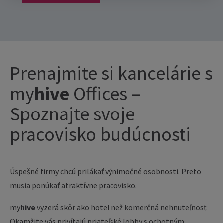
Prenajmite si kancelárie s
my
hive
Offices –
Spoznajte svoje
pracovisko budúcnosti
Úspešné firmy chcú prilákať výnimočné osobnosti. Preto
musia ponúkať atraktívne pracovisko.
my
hive
vyzerá skôr ako hotel než komerčná nehnuteľnosť:
Okamžite vás privítajú priateľské lobby s ochotným