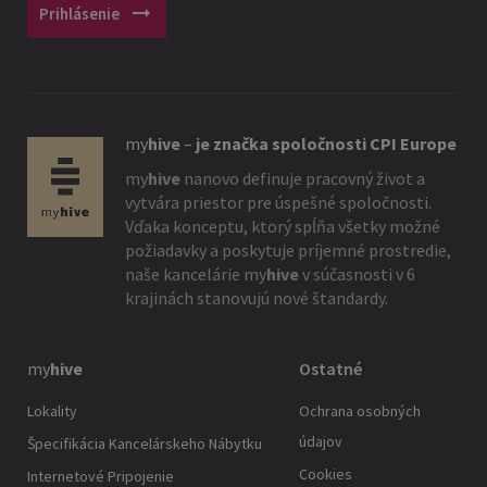
arrow_right_alt
Prihlásenie
my
hive
–
je značka spoločnosti CPI Europe
my
hive
nanovo definuje pracovný život a
vytvára priestor pre úspešné spoločnosti.
Vďaka konceptu, ktorý spĺňa všetky možné
požiadavky a poskytuje príjemné prostredie,
naše kancelárie
my
hive
v súčasnosti v 6
krajinách stanovujú nové štandardy.
my
hive
Ostatné
Lokality
Ochrana osobných
údajov
Špecifikácia Kancelárskeho Nábytku
Cookies
Internetové Pripojenie