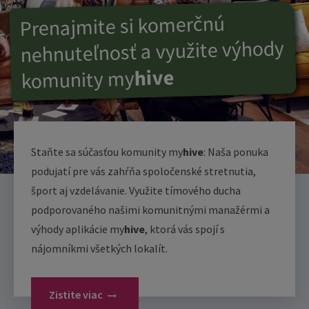
Prenajmite si komerčnú
nehnuteľnosť a využite výhody
hive
my
komunity
Staňte sa súčasťou komunity my
hive
: Naša ponuka
podujatí pre vás zahŕňa spoločenské stretnutia,
šport aj vzdelávanie. Využite tímového ducha
podporovaného našimi komunitnými manažérmi a
výhody aplikácie my
hive
, ktorá vás spojí s
nájomníkmi všetkých lokalít.
Zistite viac