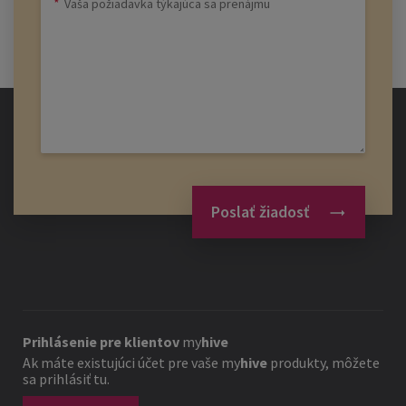
Poslať žiadosť
Prihlásenie pre klientov
my
hive
Ak máte existujúci účet pre vaše
my
hive
produkty, môžete
sa prihlásiť tu.