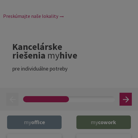
Preskúmajte naše lokality
Kancelárske
riešenia
my
hive
pre individuálne potreby
my
office
my
cowork