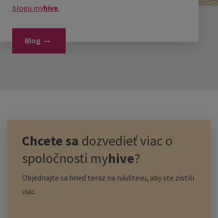
blogu
my
hive
.
Blog
Chcete sa
dozvedieť viac o
spoločnosti
my
hive
?
Objednajte sa hneď teraz na návštevu, aby ste zistili
viac.