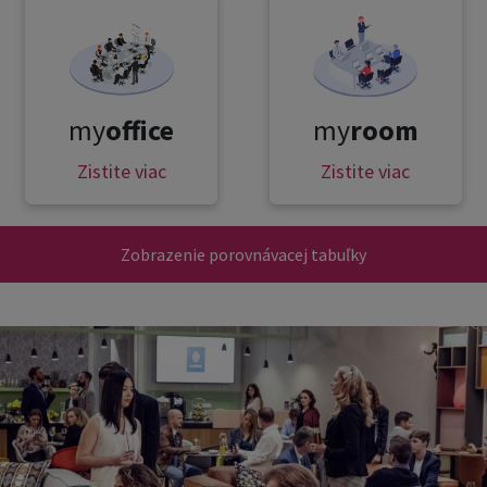
my
office
my
room
Zistite viac
Zistite viac
Zobrazenie porovnávacej tabuľky