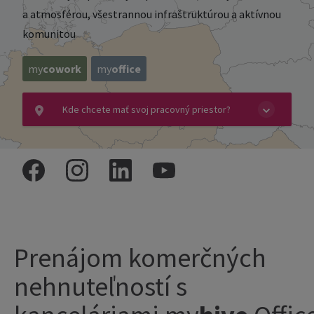
a atmosférou, všestrannou infraštruktúrou a aktívnou
komunitou
my
cowork
my
office
Kde chcete mať svoj pracovný priestor?
Prenájom komerčných
nehnuteľností s