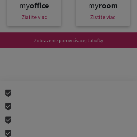
my
office
my
room
Zistite viac
Zistite viac
Zobrazenie porovnávacej tabuľky