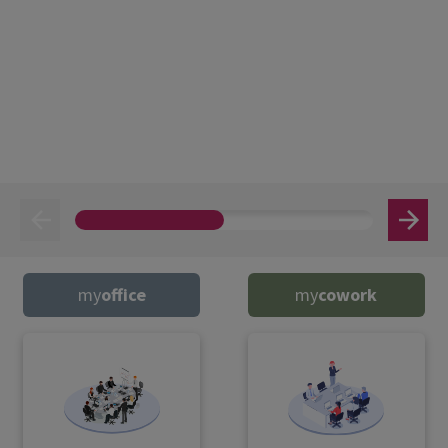
my
office
my
cowork