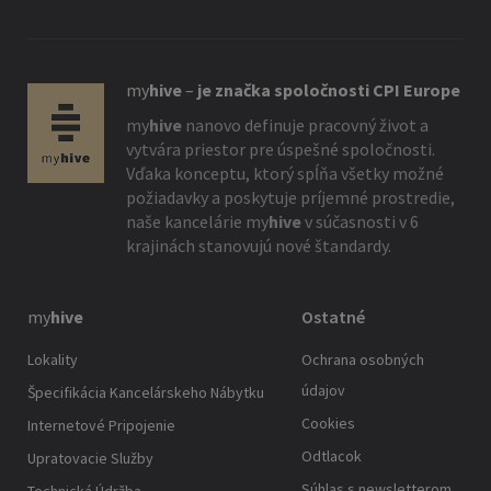
my
hive
–
je značka spoločnosti CPI Europe
my
hive
nanovo definuje pracovný život a
vytvára priestor pre úspešné spoločnosti.
Vďaka konceptu, ktorý spĺňa všetky možné
požiadavky a poskytuje príjemné prostredie,
naše kancelárie
my
hive
v súčasnosti v 6
krajinách stanovujú nové štandardy.
my
hive
Ostatné
Lokality
Ochrana osobných
údajov
Špecifikácia Kancelárskeho Nábytku
Cookies
Internetové Pripojenie
Odtlacok
Upratovacie Služby
Súhlas s newsletterom
Technická Údržba