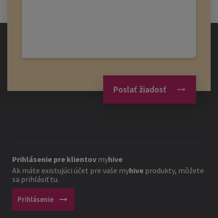
Poslať žiadosť
Prihlásenie pre klientov
my
hive
Ak máte existujúci účet pre vaše
my
hive
produkty, môžete
sa prihlásiť tu.
arrow_right_alt
Prihlásenie