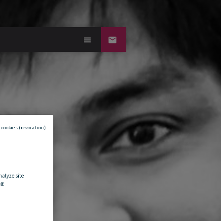
 cookies (revocation)
nalyze site
f.