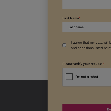
Last Name
*
I agree that my data will
and conditions listed bel
Please verify your request.
*
Re