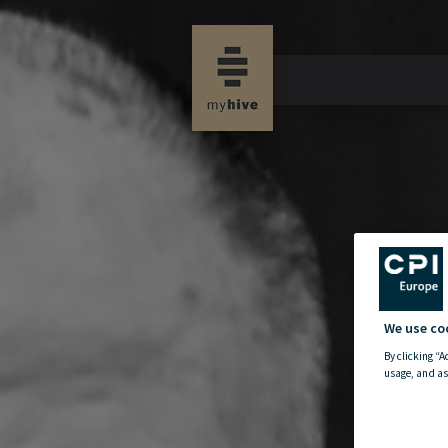
new propertynews
We use co
By clicking “A
usage, and as