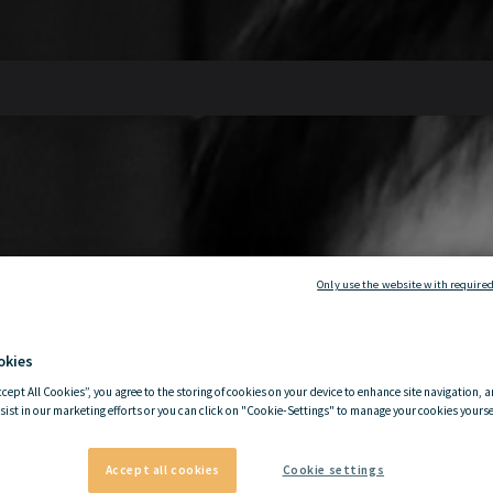
Only use the website with required
okies
ccept All Cookies”, you agree to the storing of cookies on your device to enhance site navigation, a
sist in our marketing efforts or you can click on "Cookie-Settings" to manage your cookies yoursel
Accept all cookies
Cookie settings