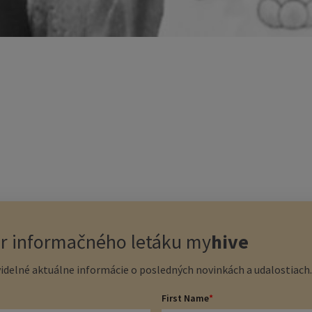
er informačného letáku
my
hive
idelné aktuálne informácie o posledných novinkách a udalostiach. 
First Name
*