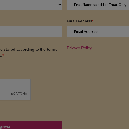
Email address
*
Privacy Policy
 be stored according to the terms
ow
*
gister