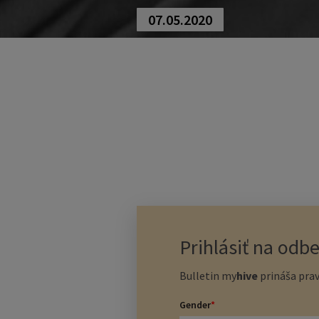
07.05.2020
Prihlásiť na odb
Bulletin
my
hive
prináša prav
Gender
*