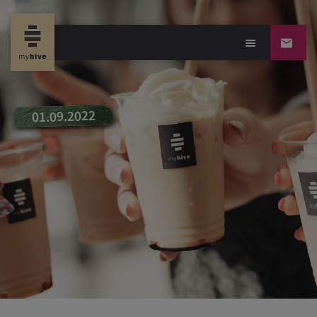
new propertynews-Du
01.09.2022