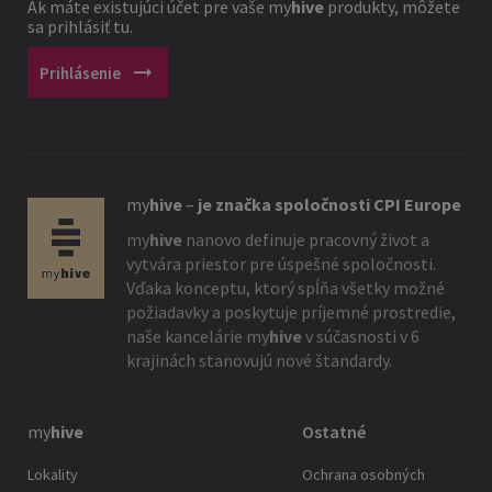
Ak máte existujúci účet pre vaše
my
hive
produkty, môžete
sa prihlásiť tu.
arrow_right_alt
Prihlásenie
my
hive
–
je značka spoločnosti CPI Europe
my
hive
nanovo definuje pracovný život a
vytvára priestor pre úspešné spoločnosti.
Vďaka konceptu, ktorý spĺňa všetky možné
požiadavky a poskytuje príjemné prostredie,
naše kancelárie
my
hive
v súčasnosti v 6
krajinách stanovujú nové štandardy.
my
hive
Ostatné
Lokality
Ochrana osobných