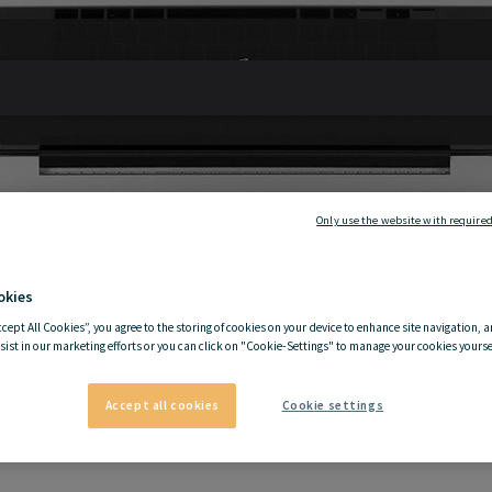
Only use the website with required
okies
ccept All Cookies”, you agree to the storing of cookies on your device to enhance site navigation, a
sist in our marketing efforts or you can click on "Cookie-Settings" to manage your cookies yoursel
Accept all cookies
Cookie settings