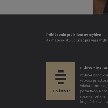
Prihlásenie pre klientov
my
hive
Ak máte existujúci účet pre vaše
my
hi
my
hive
–
je zna
my
hive
nanovo de
vytvára priestor
Vďaka konceptu, 
požiadavky a pos
naše kancelárie
krajinách stanov