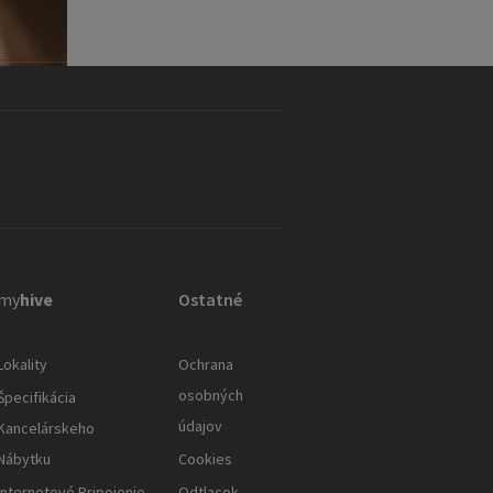
my
hive
Ostatné
Lokality
Ochrana
osobných
Špecifikácia
údajov
Kancelárskeho
Nábytku
Cookies
Internetové Pripojenie
Odtlacok