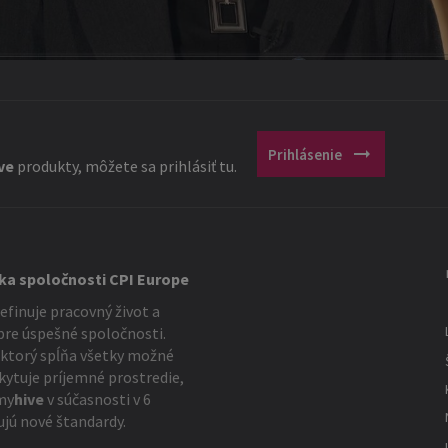
arrow_right_alt
Prihlásenie
ve
produkty, môžete sa prihlásiť tu.
čka spoločnosti CPI Europe
finuje pracovný život a
 pre úspešné spoločnosti.
ktorý spĺňa všetky možné
kytuje príjemné prostredie,
my
hive
v súčasnosti v 6
ujú nové štandardy.