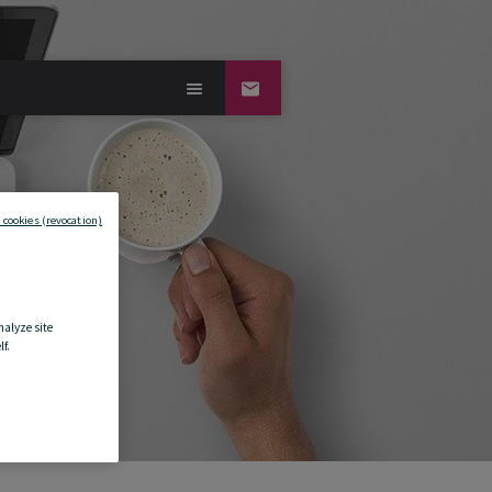
 cookies (revocation)
nalyze site
f.