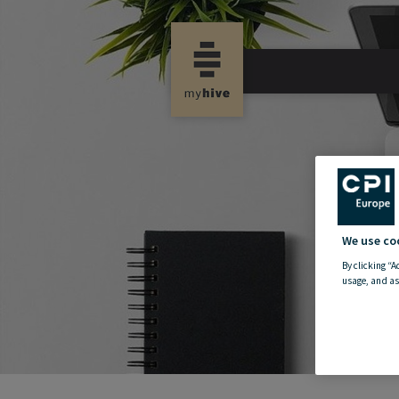
new propertynews
We use co
By clicking “A
usage, and as