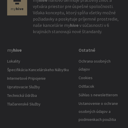
my
hive
nanovo definuje pracovný život a
vytvára priestor pre úspešné spoločnosti.
Vďaka konceptu, ktorý spĺňa všetky možné
požiadavky a poskytuje príjemné prostredie,
naše kancelárie
my
hive
v súčasnosti v 6
krajinách stanovujú nové štandardy.
my
hive
Ostatné
Lokality
Ochrana osobných
údajov
Špecifikácia Kancelárskeho Nábytku
Cookies
Internetové Pripojenie
Odtlacok
Upratovacie Služby
Súhlas s newsletterom
Technická Údržba
Ustanovenie o ochrane
Tlačiarenské Služby
osobných údajov a
podmienkach použitia