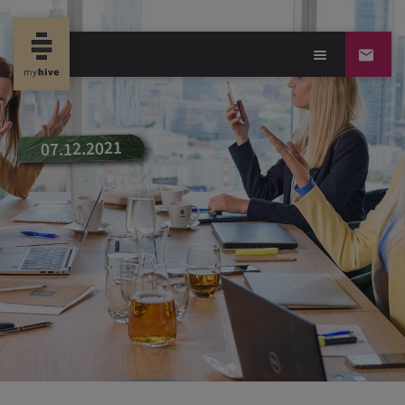
new propertynews
07.12.2021