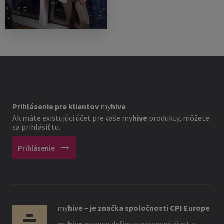
Prihlásenie pre klientov
my
hive
Ak máte existujúci účet pre vaše
my
hive
produkty, môžete
sa prihlásiť tu.
arrow_right_alt
Prihlásenie
my
hive
–
je značka spoločnosti CPI Europe