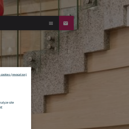
 cookies (revocation)
nalyze site
f.