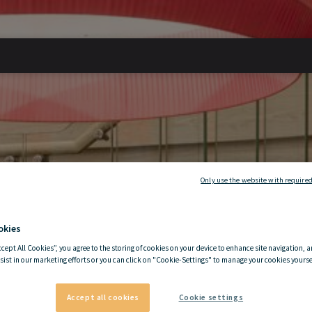
Duplicate
Only use the website with required
okies
ccept All Cookies”, you agree to the storing of cookies on your device to enhance site navigation, a
sist in our marketing efforts or you can click on "Cookie-Settings" to manage your cookies yoursel
Accept all cookies
Cookie settings