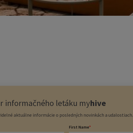
er informačného letáku
my
hive
idelné aktuálne informácie o posledných novinkách a udalostiach. 
First Name
*