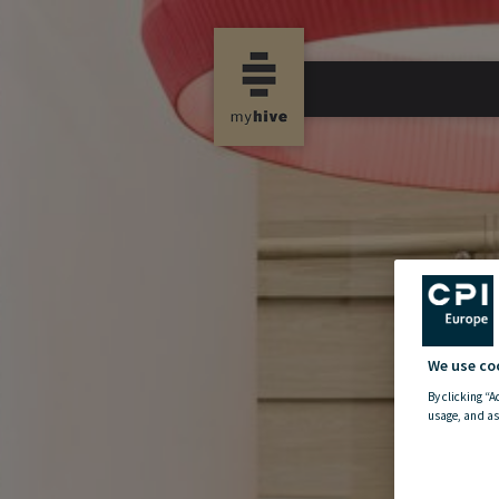
new property news-
We use co
By clicking “A
usage, and as