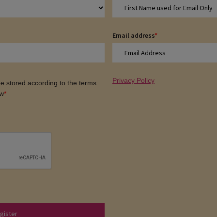
Email address
*
Privacy Policy
 be stored according to the terms
ow
*
gister