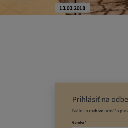
13.03.2018
Prihlásiť na odb
Bulletin
my
hive
prináša prav
Gender
*