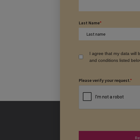
Last Name
*
I agree that my data will
and conditions listed bel
Please verify your request.
*
Re