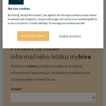
We use cookies
By clicking “Accept All Cookies”, you agree to the storing of cookies on your device
to enhance site navigation, analyze site usage, and assist in our marketing efforts
or you can click on "Cookie-Settings" to manage your cookies yourself.
Accept all cookies
Cookie settings
Prihlásiť na odber
informačného letáku
my
hive
Bulletin
my
hive
prináša pravidelné aktuálne
informácie o posledných novinkách a udalostiach.
Zaregistrujte sa hneď teraz.
Gender
*