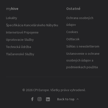
my
hive
Ostatné
Lokality
Ochrana osobných
údajov
Špecifikácia Kancelárskeho Nábytku
Cookies
Internetové Pripojenie
Odtlacok
Upratovacie Služby
Súhlas s newsletterom
Technická Údržba
Ustanovenie o ochrane
Tlačiarenské Služby
osobných údajov a
podmienkach použitia
© 2026 CPI Europe. Všetky práva vyhradené.
Back to top