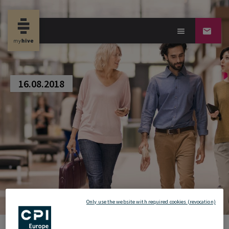
new property news
16.08.2018
Only use the website with required cookies (revocation)