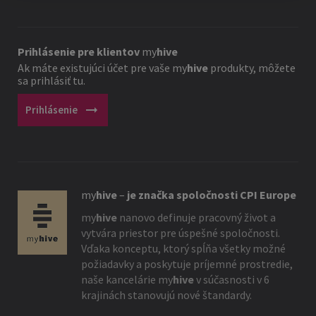
Prihlásenie pre klientov
my
hive
Ak máte existujúci účet pre vaše
my
hive
produkty, môžete
sa prihlásiť tu.
arrow_right_alt
Prihlásenie
my
hive
–
je značka spoločnosti CPI Europe
my
hive
nanovo definuje pracovný život a
vytvára priestor pre úspešné spoločnosti.
Vďaka konceptu, ktorý spĺňa všetky možné
požiadavky a poskytuje príjemné prostredie,
naše kancelárie
my
hive
v súčasnosti v 6
krajinách stanovujú nové štandardy.