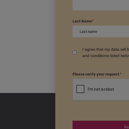
Last Name
*
I agree that my data will
and conditions listed bel
Please verify your request.
*
Re