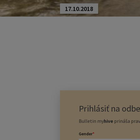
17.10.2018
Prihlásiť na odb
Bulletin
my
hive
prináša prav
Gender
*