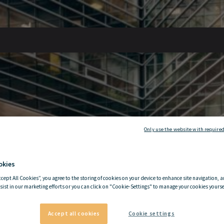
Only use the website with required
okies
ccept All Cookies”, you agree to the storing of cookies on your device to enhance site navigation, a
sist in our marketing efforts or you can click on "Cookie-Settings" to manage your cookies yoursel
Accept all cookies
Cookie settings