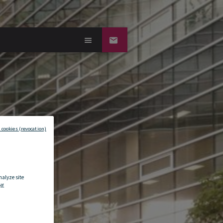
 cookies (revocation)
nalyze site
f.