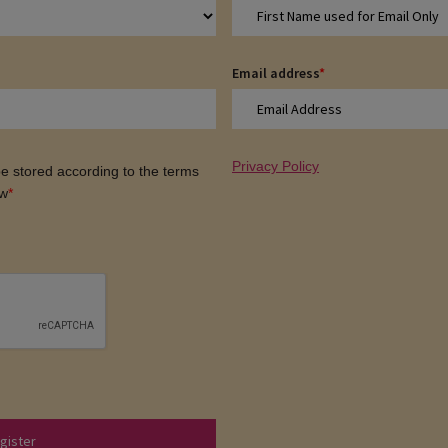
Email address
*
Privacy Policy
 be stored according to the terms
ow
*
gister