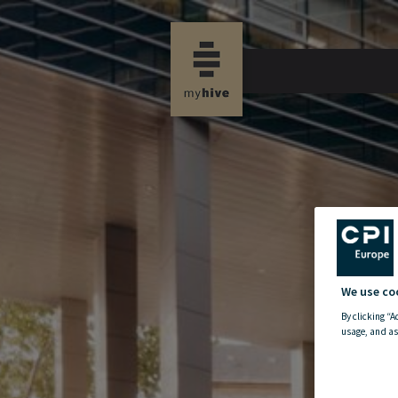
new property news
We use co
By clicking “A
usage, and as