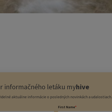
er informačného letáku
my
hive
idelné aktuálne informácie o posledných novinkách a udalostiach. 
First Name
*