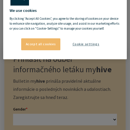
We use cookies
By clicking “Accept All Cookies”, you agree to the storing of cookies on your device
to enhance site navigation, analyze site usage, and assist in our marketing efforts
or you can click on "Cookie-Settings" to manage your cookies yourself.
Accept all cookies
Cookie settings
Prihlásiť na odber
informačného letáku
my
hive
Bulletin
my
hive
prináša pravidelné aktuálne
informácie o posledných novinkách a udalostiach.
Zaregistrujte sa hneď teraz.
Gender
*