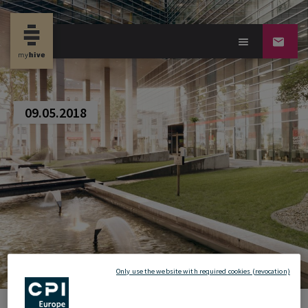
new property news
09.05.2018
Only use the website with required cookies (revocation)