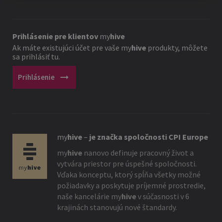
Prihlásenie pre klientov
my
hive
Ak máte existujúci účet pre vaše
my
hive
produkty, môžete
sa prihlásiť tu.
arrow_right_alt
Prihlásenie
my
hive
–
je značka spoločnosti CPI Europe
my
hive
nanovo definuje pracovný život a
vytvára priestor pre úspešné spoločnosti.
Vďaka konceptu, ktorý spĺňa všetky možné
požiadavky a poskytuje príjemné prostredie,
naše kancelárie
my
hive
v súčasnosti v 6
krajinách stanovujú nové štandardy.