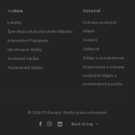
my
hive
Ostatné
Lokality
Ochrana osobných
údajov
Špecifikácia Kancelárskeho Nábytku
Cookies
Internetové Pripojenie
Odtlacok
Upratovacie Služby
Súhlas s newsletterom
Technická Údržba
Ustanovenie o ochrane
Tlačiarenské Služby
osobných údajov a
podmienkach použitia
© 2026 CPI Europe. Všetky práva vyhradené.
Back to top