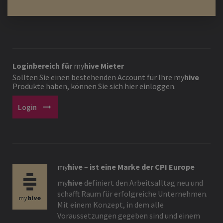
Loginbereich für
my
hive
Mieter
Sollten Sie einen bestehenden Account für Ihre
my
hive
Produkte haben, können Sie sich hier einloggen.
arrow_right_alt
Login
my
hive
–
ist eine Marke der CPI Europe
my
hive
definiert den Arbeitsalltag neu und
schafft Raum für erfolgreiche Unternehmen.
Mit einem Konzept, in dem alle
Voraussetzungen gegeben sind und einem