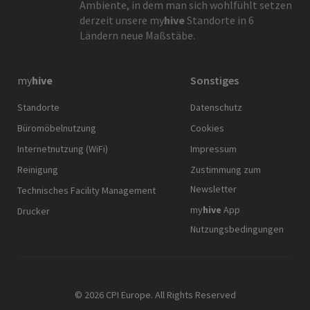
Ambiente, in dem man sich wohlfühlt setzen
derzeit unsere
my
hive
Standorte in 6
Ländern neue Maßstäbe.
my
hive
Sonstiges
Standorte
Datenschutz
Büromöbelnutzung
Cookies
Internetnutzung (WiFi)
Impressum
Reinigung
Zustimmung zum
Newsletter
Technisches Facility Management
my
hive
App
Drucker
Nutzungsbedingungen
© 2026 CPI Europe. All Rights Reserved