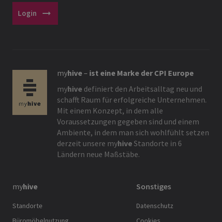
arrow_right_alt
Login
my
hive
–
ist eine Marke der CPI Europe
my
hive
definiert den Arbeitsalltag neu und
schafft Raum für erfolgreiche Unternehmen.
Mit einem Konzept, in dem alle
Voraussetzungen gegeben sind und einem
Ambiente, in dem man sich wohlfühlt setzen
derzeit unsere
my
hive
Standorte in 6
Ländern neue Maßstäbe.
my
hive
Sonstiges
Standorte
Datenschutz
Büromöbelnutzung
Cookies