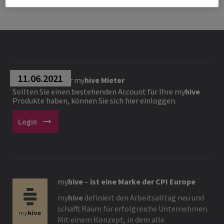
11.06.2021
Loginbereich für
my
hive
Mieter
Sollten Sie einen bestehenden Account für Ihre
my
hive
Produkte haben, können Sie sich hier einloggen.
arrow_right_alt
Login
my
hive
–
ist eine Marke der CPI Europe
my
hive
definiert den Arbeitsalltag neu und
schafft Raum für erfolgreiche Unternehmen.
Mit einem Konzept, in dem alle