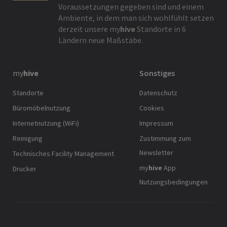
Voraussetzungen gegeben sind und einem
Ambiente, in dem man sich wohlfühlt setzen
derzeit unsere
my
hive
Standorte in 6
Ländern neue Maßstäbe.
my
hive
Sonstiges
Standorte
Datenschutz
Büromöbelnutzung
Cookies
Internetnutzung (WiFi)
Impressum
Reinigung
Zustimmung zum
Newsletter
Technisches Facility Management
my
hive
App
Drucker
Nutzungsbedingungen