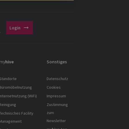
arrow_right_alt
Login
.
my
hive
Sonstiges
Standorte
Datenschutz
Büromöbelnutzung
Cookies
Internetnutzung (WiFi)
Impressum
Reinigung
Zustimmung
zum
Technisches Facility
Newsletter
Management