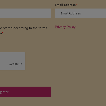
Email address
*
Privacy Policy
 be stored according to the terms
ow
*
gister