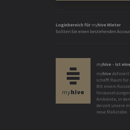
Loginbereich für
my
hive
Mieter
Sollten Sie einen bestehenden Accoun
my
hive
–
ist ein
my
hive
definiert
schafft Raum für
Mit einem Konzep
Voraussetzungen
Ambiente, in de
derzeit unsere
m
neue Maßstäbe.