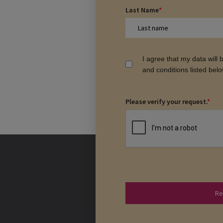
Last Name
*
I agree that my data will
and conditions listed bel
Please verify your request.
*
Re