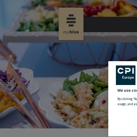
new propertynews
We use co
By clicking “A
usage, and as