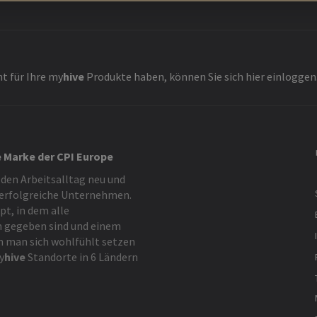
t für Ihre
my
hive
Produkte haben, können Sie sich hier einloggen
e Marke der CPI Europe
 den Arbeitsalltag neu und
 erfolgreiche Unternehmen.
t, in dem alle
 gegeben sind und einem
m man sich wohlfühlt setzen
y
hive
Standorte in 6 Ländern