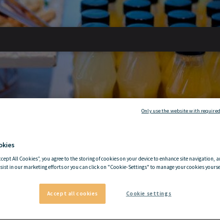
Only use the website with required
okies
ccept All Cookies”, you agree to the storing of cookies on your device to enhance site navigation, a
sist in our marketing efforts or you can click on "Cookie-Settings" to manage your cookies yoursel
Accept all cookies
Cookie settings