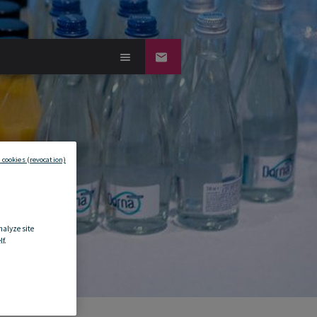
 cookies (revocation)
nalyze site
f.