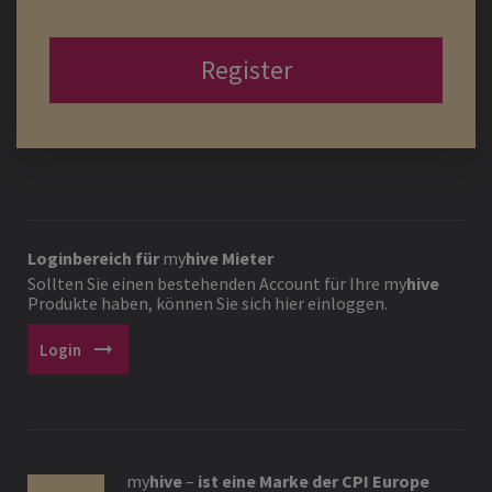
Register
Loginbereich für
my
hive
Mieter
Sollten Sie einen bestehenden Account für Ihre
my
hive
Produkte haben, können Sie sich hier einloggen.
arrow_right_alt
Login
my
hive
–
ist eine Marke der CPI Europe