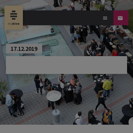
new propertynews
17.12.2019