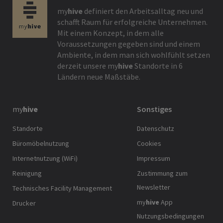
my
hive
definiert den Arbeitsalltag neu und
schafft Raum für erfolgreiche Unternehmen.
Mit einem Konzept, in dem alle
Voraussetzungen gegeben sind und einem
Ambiente, in dem man sich wohlfühlt setzen
derzeit unsere
my
hive
Standorte in 6
Ländern neue Maßstäbe.
my
hive
Sonstiges
Standorte
Datenschutz
Büromöbelnutzung
Cookies
Internetnutzung (WiFi)
Impressum
Reinigung
Zustimmung zum
Newsletter
Technisches Facility Management
my
hive
App
Drucker
Nutzungsbedingungen