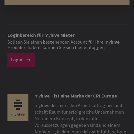
Loginbereich für
my
hive
Mieter
Sollten Sie einen bestehenden Account für Ihre
my
hive
Produkte haben, können Sie sich hier einloggen.
arrow_right_alt
Login
my
hive
–
ist eine Marke der CPI Europe
my
hive
definiert den Arbeitsalltag neu und
schafft Raum für erfolgreiche Unternehmen.
Mit einem Konzept, in dem alle
Voraussetzungen gegeben sind und einem
Ambiente, in dem man sich wohlfühlt setzen