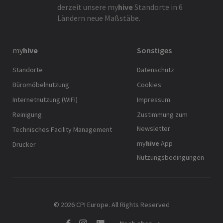
derzeit unsere
my
hive
Standorte in 6
Ländern neue Maßstäbe.
my
hive
Sonstiges
Standorte
Datenschutz
Büromöbelnutzung
Cookies
Internetnutzung (WiFi)
Impressum
Reinigung
Zustimmung zum
Newsletter
Technisches Facility Management
my
hive
App
Drucker
Nutzungsbedingungen
© 2026 CPI Europe. All Rights Reserved