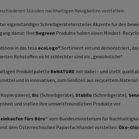
rschiedenen Ständen nachhaltigen Neuigkeiten vorstellen:
ßter eigenständiger Schreibgerätehersteller Akzente für den be
gang damit: Ihre
Begreen
Produkte haben einen Mindest-Recyclin
dshow in das tesa
ecoLogo®
Sortiment ein und demonstriert, da
ierten Rohstoffen nicht schlechter sind als „gewöhnliche“.
haltigen Produktpalette
ReNATURE
mit dabei – und stellt qualita
mittel und in innovativen, zum Großteil aus recyceltem Material
 Kopierpaiere),
Bic
(Schreibgeräte),
Stabilo
(Schreibgeräte),
Sen
genheit und stellen ihre umweltfreundlichen Produkte vor.
 einkaufen fürs Büro“
vom Bundesministerium für Nachhaltigkeit
n mit dem Österreichischen Papierfachhandel vorstellen.
Öko-Glü