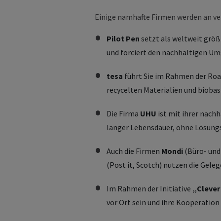
Einige namhafte Firmen werden an ve
Pilot Pen
setzt als weltweit grö
und forciert den nachhaltigen Um
tesa
führt Sie im Rahmen der Roa
recycelten Materialien und biobas
Die Firma
UHU
ist mit ihrer nach
langer Lebensdauer, ohne Lösungs
Auch die Firmen
Mondi
(Büro- und
(Post it, Scotch) nutzen die Gele
Im Rahmen der Initiative
„Clever
vor Ort sein und ihre Kooperatio