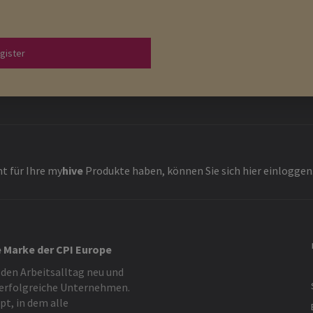
gister
t für Ihre
my
hive
Produkte haben, können Sie sich hier einloggen
e Marke der CPI Europe
 den Arbeitsalltag neu und
 erfolgreiche Unternehmen.
t, in dem alle