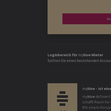
Re
Loginbereich für
my
hive
Mieter
Sollten Sie einen bestehenden Accoun
my
hive
–
ist ein
my
hive
definiert
schafft Raum für
Mit einem Konzep