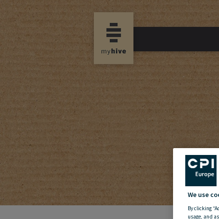
We use co
By clicking “A
usage, and as