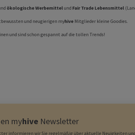
und
ökologische Werbemittel
und
Fair Trade Lebensmittel
(Land
eltbewussten und neugierigen my
hive
Mitglieder kleine Goodies.
inen und sind schon gespannt auf die tollen Trends!
den
my
hive
Newsletter
ter informieren wir Sie regelmäßig über aktuelle Neuigkeiten und