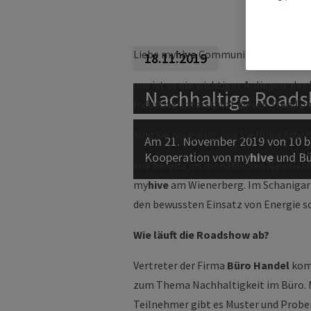
Liebe my
hive
Community,
18.11.2019
uns ist es ein wichtiges Anliegen, da
Nachhaltige Road
Industrie unterstützt diesen Trend 
Sind Sie neugierig, wie Sie Ihren Arb
Am 21. November 2019 von 10 bi
Kooperation von
my
hive
und Bü
Wie bereits im monatlichen Newslett
my
hive
am Wienerberg. Im Schanigart
den bewussten Einsatz von Energie s
Wie läuft die Roadshow ab?
Vertreter der Firma
Büro Handel
komm
zum Thema Nachhaltigkeit im Büro. M
Teilnehmer gibt es Muster und Prob