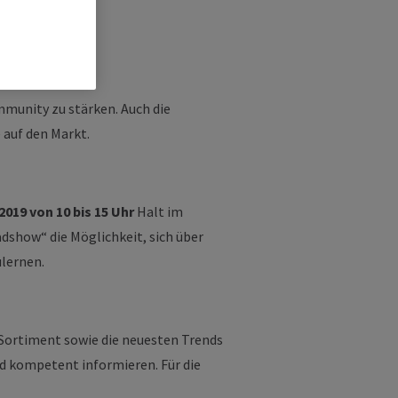
munity zu stärken. Auch die
 auf den Markt.
019 von 10 bis 15 Uhr
Halt im
show“ die Möglichkeit, sich über
lernen.
Sortiment sowie die neuesten Trends
d kompetent informieren. Für die