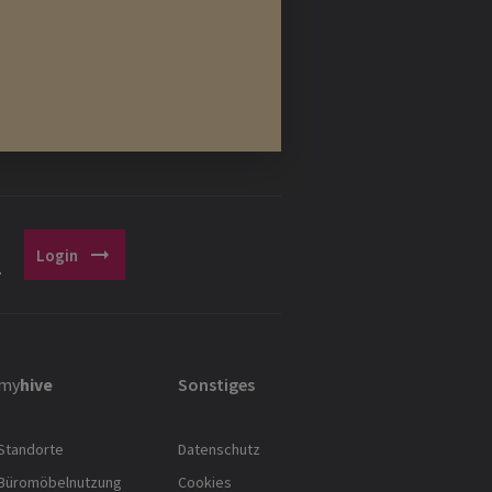
arrow_right_alt
Login
.
my
hive
Sonstiges
Standorte
Datenschutz
Büromöbelnutzung
Cookies