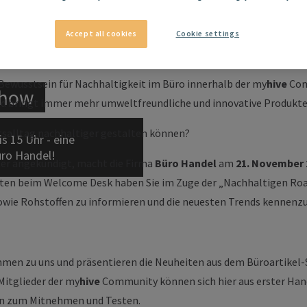
Accept all cookies
Cookie settings
s Bewusstsein für Nachhaltigkeit im Büro innerhalb der my
hive
Com
show
und bringt immer mehr umweltfreundliche und innovative Produkte
eitsalltag nachhaltiger gestalten können?
s 15 Uhr - eine
ro Handel!
er angekündigt, macht die Firma
Büro Handel
am
21. November 2
en beim Welcome Desk haben Sie im Zuge der „Nachhaltigen Road
owie Rohstoffen zu informieren und die neuesten Trends kennenzu
en zu uns und präsentieren die Neuheiten aus dem Büroartikel-
itglieder der my
hive
Community können sich hier aus erster Han
en zum Mitnehmen und Testen.