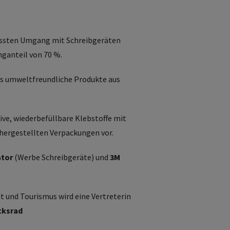
wussten Umgang mit Schreibgeräten
ganteil von 70 %.
ss umweltfreundliche Produkte aus
tive, wiederbefüllbare Klebstoffe mit
 hergestellten Verpackungen vor.
ator
(Werbe Schreibgeräte) und
3M
 und Tourismus wird eine Vertreterin
cksrad