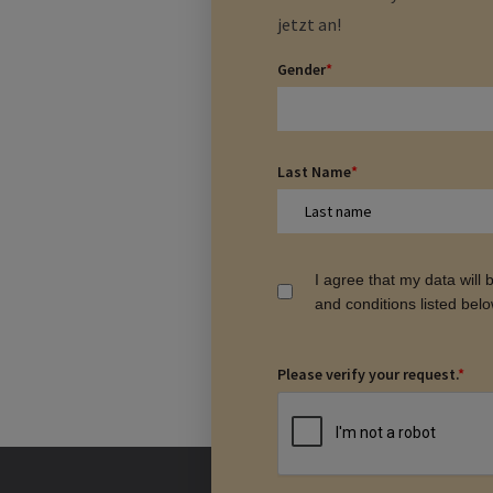
jetzt an!
Gender
*
Last Name
*
I agree that my data will
and conditions listed bel
Please verify your request.
*