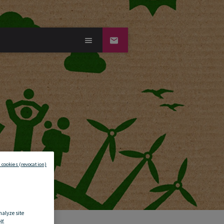
 cookies (revocation)
nalyze site
f.