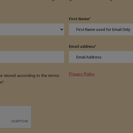
First Name
*
Email address
*
Privacy Policy
 be stored according to the terms
ow
*