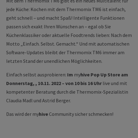
Mit dem Thermomix TM6 gibt es ein neues Multitalent für
jede Küche: Kochen mit dem Thermomix TM6 ist einfach,
geht schnell – und macht Spaß! Intelligente Funktionen
passen sich exakt Ihren Wünschen an – egal ob Sie
Küchenklassiker oder aktuelle Foodtrends lieben: Nach dem
Motto „Einfach. Selbst. Gemacht.“ Und mit automatischen
Software-Updates bleibt der Thermomix TM6 immer am
letzten Stand der unendlichen Möglichkeiten.
Einfach selbst ausprobieren:
Im
my
hive Pop Up Store am
Donnerstag, , 10.11. 2022 – von 10 bis 16 Uhr
live und mit
kompetenter Beratung durch die Thermomix-Spezialistin
Claudia Madl und Astrid Berger.
Das wird der my
hive
Community sicher schmecken!