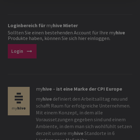
Loginbereich für
my
hive
Mieter
Sollten Sie einen bestehenden Account für Ihre
my
hive
Produkte haben, können Sie sich hier einloggen.
arrow_right_alt
Login
my
hive
–
ist eine Marke der CPI Europe
my
hive
definiert den Arbeitsalltag neu und
schafft Raum für erfolgreiche Unternehmen.
Mit einem Konzept, in dem alle
Voraussetzungen gegeben sind und einem
Ambiente, in dem man sich wohlfühlt setzen
derzeit unsere
my
hive
Standorte in 6
Ländern neue Maßstäbe.