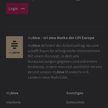
arrow_right_alt
Login
my
hive
–
ist eine Marke der CPI Europe
my
hive
definiert den Arbeitsalltag neu und
schafft Raum für erfolgreiche Unternehmen.
Mit einem Konzept, in dem alle
Voraussetzungen gegeben sind und einem
Ambiente, in dem man sich wohlfühlt setzen
derzeit unsere
my
hive
Standorte in 6
Ländern neue Maßstäbe.
my
hive
Sonstiges
Standorte
Datenschutz