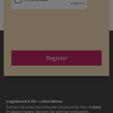
Register
Loginbereich für
my
hive
Mieter
Sollten Sie einen bestehenden Account für Ihre
my
hive
Produkte haben, können Sie sich hier einloggen.