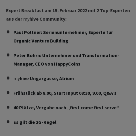
Expert Breakfast am 15. Februar 2022 mit 2 Top-Experten
aus der
my
hive Community:
Paul Pöltner: Serienunternehmer, Experte für
Organic Venture Building
Peter Bohrn: Unternehmer und Transformation-
Manager, CEO von HappyCoins
my
hive Ungargasse, Atrium
Frühstück ab 8.00, Start Input 08:30, 9.00, Q&A‘s
40 Plätze, Vergabe nach „first come first serve“
Es gilt die 2G-Regel