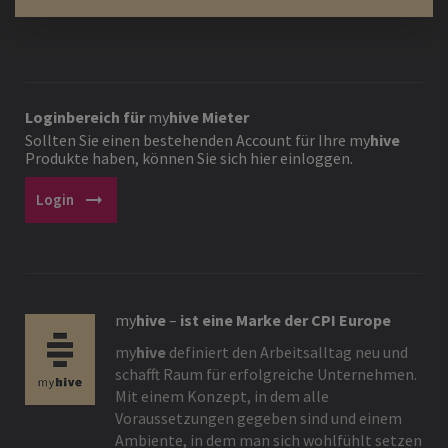
Loginbereich für
my
hive
Mieter
Sollten Sie einen bestehenden Account für Ihre
my
hive
Produkte haben, können Sie sich hier einloggen.
arrow_right_alt
Login
my
hive
–
ist eine Marke der CPI Europe
my
hive
definiert den Arbeitsalltag neu und
schafft Raum für erfolgreiche Unternehmen.
Mit einem Konzept, in dem alle
Voraussetzungen gegeben sind und einem
Ambiente, in dem man sich wohlfühlt setzen