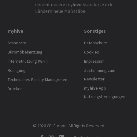
derzeit unsere
my
hive
Standorte in 6
Ländern neue Maßstäbe.
my
hive
Sonstiges
Standorte
Datenschutz
Büromöbelnutzung
Cookies
Internetnutzung (WiFi)
Impressum
Reinigung
Zustimmung zum
Newsletter
Technisches Facility Management
my
hive
App
Drucker
Nutzungsbedingungen
© 2026 CPI Europe. All Rights Reserved