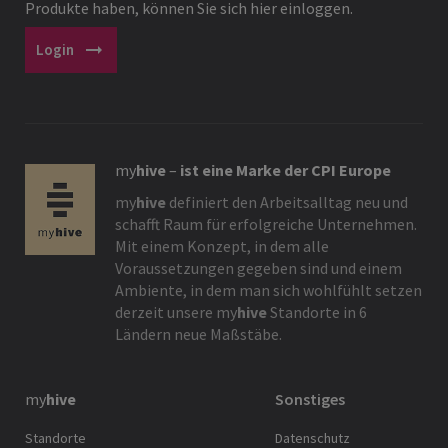
Produkte haben, können Sie sich hier einloggen.
arrow_right_alt
Login
my
hive
–
ist eine Marke der CPI Europe
my
hive
definiert den Arbeitsalltag neu und
schafft Raum für erfolgreiche Unternehmen.
Mit einem Konzept, in dem alle
Voraussetzungen gegeben sind und einem
Ambiente, in dem man sich wohlfühlt setzen
derzeit unsere
my
hive
Standorte in 6
Ländern neue Maßstäbe.
my
hive
Sonstiges
Standorte
Datenschutz