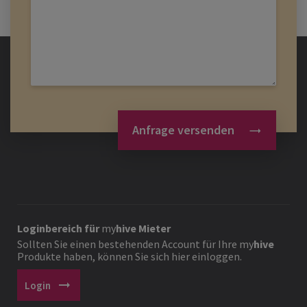
Anfrage versenden
Loginbereich für
my
hive
Mieter
Sollten Sie einen bestehenden Account für Ihre
my
hive
Produkte haben, können Sie sich hier einloggen.
arrow_right_alt
Login