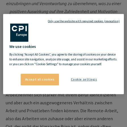
einzubringen und Verantwortung zu übernehmen, was zu einer
positiven Auswirkung auf ihre Zufriedenheit und Motivation
führen kann.
Only use the website with required cookies (revocation)
We use cookies
Remote-Arbeit als Teil
By clicking “Accept All Cookies”, you agree to the storing of cookies on your device
to enhance site navigation, analyze site usage, and assist in our marketing efforts
von «New Work»
or you can click on "Cookie-Settings" to manage your cookies yourself.
Accept all cookies
Cookie settings
Die Arbeitswelt von "
New Work
" trägt dazu bei, dass
Arbeitnehmer sich stärker mit ihrem Beruf identifizieren
und aber auch ein ausgewogeneres Verhältnis zwischen
Arbeit und Privatleben finden können. Die Remote-Arbeit,
also das Arbeiten von zuhause oder aber einem anderen
Ort, der nicht das klassische Büro ist, nahm dank «New