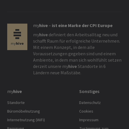
my
hive
–
ist eine Marke der CPI Europe
my
hive
definiert den Arbeitsalltag neu und
schafft Raum für erfolgreiche Unternehmen.
Mit einem Konzept, in dem alle
Voraussetzungen gegeben sind und einem
Ambiente, in dem man sich wohlfühlt setzen
derzeit unsere
my
hive
Standorte in 6
Ländern neue Maßstäbe.
my
hive
Sonstiges
Standorte
Datenschutz
Büromöbelnutzung
Cookies
Internetnutzung (WiFi)
Impressum
Reinigung
Zustimmung zum