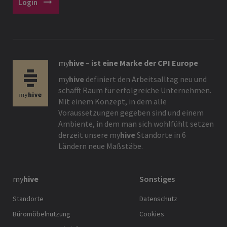
arrow_right_alt
Login
my
hive
–
ist eine Marke der CPI Europe
my
hive
definiert den Arbeitsalltag neu und
schafft Raum für erfolgreiche Unternehmen.
Mit einem Konzept, in dem alle
Voraussetzungen gegeben sind und einem
Ambiente, in dem man sich wohlfühlt setzen
derzeit unsere
my
hive
Standorte in 6
Ländern neue Maßstäbe.
my
hive
Sonstiges
Standorte
Datenschutz
Büromöbelnutzung
Cookies