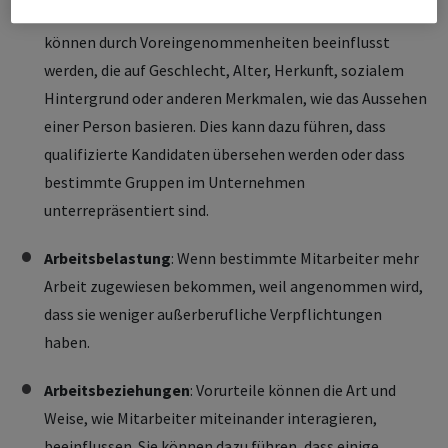
Einstellungsprozesse
: Einstellungsentscheidungen
können durch Voreingenommenheiten beeinflusst
werden, die auf Geschlecht, Alter, Herkunft, sozialem
Hintergrund oder anderen Merkmalen, wie das Aussehen
einer Person basieren. Dies kann dazu führen, dass
qualifizierte Kandidaten übersehen werden oder dass
bestimmte Gruppen im Unternehmen
unterrepräsentiert sind.
Arbeitsbelastung
: Wenn bestimmte Mitarbeiter mehr
Arbeit zugewiesen bekommen, weil angenommen wird,
dass sie weniger außerberufliche Verpflichtungen
haben.
Arbeitsbeziehungen
: Vorurteile können die Art und
Weise, wie Mitarbeiter miteinander interagieren,
beeinflussen. Sie können dazu führen, dass einige