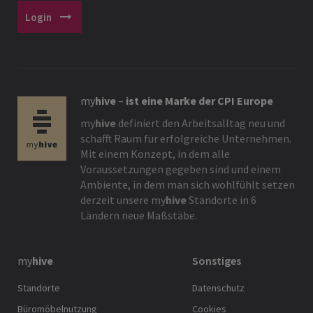
arrow_right_alt
Login
my
hive
–
ist eine Marke der CPI Europe
my
hive
definiert den Arbeitsalltag neu und
schafft Raum für erfolgreiche Unternehmen.
Mit einem Konzept, in dem alle
Voraussetzungen gegeben sind und einem
Ambiente, in dem man sich wohlfühlt setzen
derzeit unsere
my
hive
Standorte in 6
Ländern neue Maßstäbe.
my
hive
Sonstiges
Standorte
Datenschutz
Büromöbelnutzung
Cookies