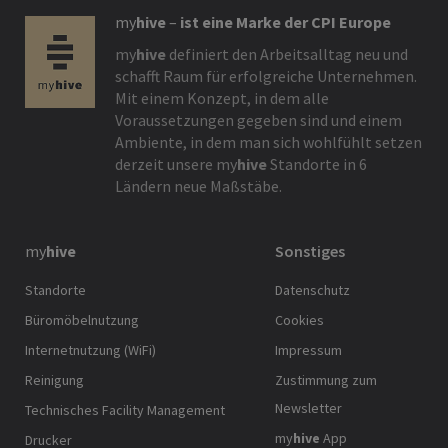
my
hive
–
ist eine Marke der CPI Europe
my
hive
definiert den Arbeitsalltag neu und
schafft Raum für erfolgreiche Unternehmen.
Mit einem Konzept, in dem alle
Voraussetzungen gegeben sind und einem
Ambiente, in dem man sich wohlfühlt setzen
derzeit unsere
my
hive
Standorte in 6
Ländern neue Maßstäbe.
my
hive
Sonstiges
Standorte
Datenschutz
Büromöbelnutzung
Cookies
Internetnutzung (WiFi)
Impressum
Reinigung
Zustimmung zum
Newsletter
Technisches Facility Management
my
hive
App
Drucker