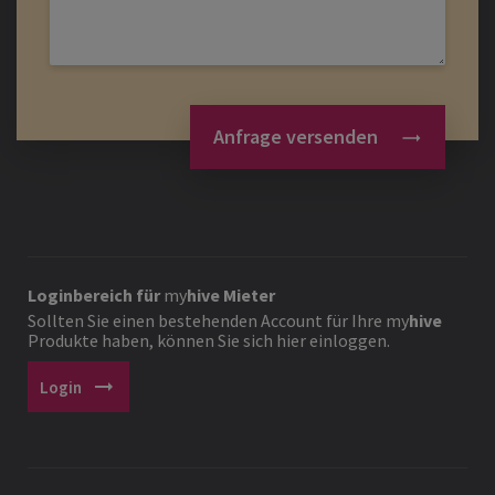
Anfrage versenden
Loginbereich für
my
hive
Mieter
Sollten Sie einen bestehenden Account für Ihre
my
hive
Produkte haben, können Sie sich hier einloggen.
arrow_right_alt
Login