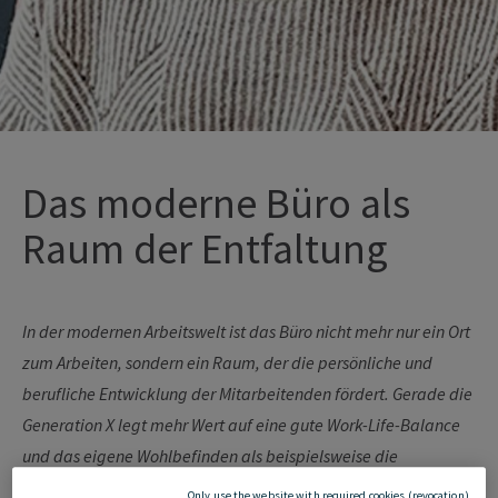
Das moderne Büro als
Raum der Entfaltung
In der modernen Arbeitswelt ist das Büro nicht mehr nur ein Ort
zum Arbeiten, sondern ein Raum, der die persönliche und
berufliche Entwicklung der Mitarbeitenden fördert.
Gerade die
Generation X
legt mehr Wert auf eine gute Work-Life-Balance
und das eigene
Wohlbefinden
als beispielsweise die
„
Boome
r“
.
Unternehmen
tun also gut daran,
ein inspirierendes
Only use the website with required cookies (revocation)