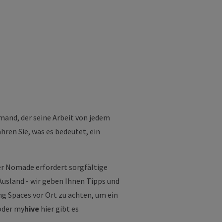
mand, der seine Arbeit von jedem
ahren Sie, was es bedeutet, ein
ler Nomade erfordert sorgfältige
Ausland - wir geben Ihnen Tipps und
ing Spaces vor Ort zu achten, um ein
oder
my
hive
hier gibt es