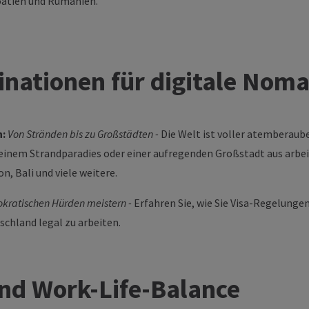
roatien und Rumänien.
inationen für digitale Nom
n:
Von Stränden bis zu Großstädten -
Die Welt ist voller atemberaube
einem Strandparadies oder einer aufregenden Großstadt aus arbei
n, Bali und viele weitere.
okratischen Hürden meistern -
Erfahren Sie, wie Sie Visa-Regelunge
chland legal zu arbeiten.
und Work
-Life-Balance