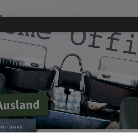
Ausland
en – away