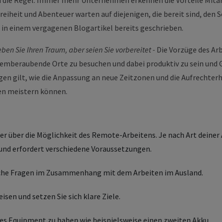
n die Regel. Immer mehr Unternehmen erkennen die Vorteile Mita
Freiheit und Abenteuer warten auf diejenigen, die bereit sind, den 
 in einem vergagenen Blogartikel bereits geschrieben.
eben Sie Ihren Traum, aber seien Sie vorbereitet -
Die Vorzüge des Arb
atemberaubende Orte zu besuchen und dabei produktiv zu sein und G
gen gilt, wie die Anpassung an neue Zeitzonen und die Aufrechter
gen meistern können.
r über die Möglichkeit des Remote-Arbeitens. Je nach Art deiner 
und erfordert verschiedene Voraussetzungen.
liche Fragen im Zusammenhang mit dem Arbeiten im Ausland.
eisen und setzen Sie sich klare Ziele.
hes Equipment zu haben wie beispielsweise einen zweiten Akku