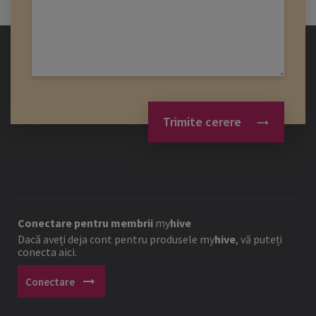
Trimite cerere
Conectare pentru membrii
my
hive
Dacă aveți deja cont pentru produsele
my
hive
, vă puteți
conecta aici.
arrow_right_alt
Conectare