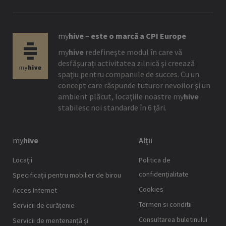
my
hive
–
este o marcă a CPI Europe
my
hive
redefineşte modul în care vă
desfășurați activitatea zilnică şi creează
spaţiu pentru companiile de succes. Cu un
concept care răspunde tuturor nevoilor şi un
ambient plăcut, locaţiile noastre
my
hive
stabilesc noi standarde în 6 țări.
my
hive
Alții
Locaţii
Politica de
confidențialitate
Specificații pentru mobilier de birou
Cookies
Acces Internet
Termen si conditii
Servicii de curățenie
Consultarea buletinului
Servicii de mentenanță și