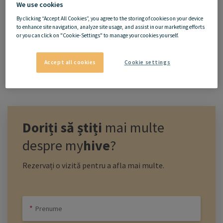
We use cookies
Servicii de curățenie
By clicking “Accept All Cookies”, you agree to the storing of cookies on your device
to enhance site navigation, analyze site usage, and assist in our marketing efforts
or you can click on "Cookie-Settings" to manage your cookies yourself.
Download PDF here
Accept all cookies
Cookie settings
Doriți să știți
mai multe
despre
my
hive
?
Rezervați o vizită pentru a afla mai multe.