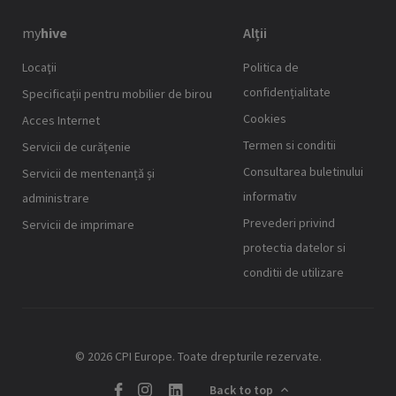
my
hive
Alții
Locaţii
Politica de
confidențialitate
Specificații pentru mobilier de birou
Cookies
Acces Internet
Termen si conditii
Servicii de curățenie
Consultarea buletinului
Servicii de mentenanță și
informativ
administrare
Prevederi privind
Servicii de imprimare
protectia datelor si
conditii de utilizare
© 2026 CPI Europe. Toate drepturile rezervate.
Back to top