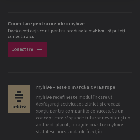
Conectare pentru membrii
my
hive
Dacă aveți deja cont pentru produsele
my
hive
, vă puteți
conecta aici.
arrow_right_alt
Conectare
my
hive
–
este o marcă a CPI Europe
my
hive
redefineşte modul în care vă
desfășurați activitatea zilnică şi creează
spaţiu pentru companiile de succes. Cu un
concept care răspunde tuturor nevoilor şi un
ambient plăcut, locaţiile noastre
my
hive
stabilesc noi standarde în 6 țări.