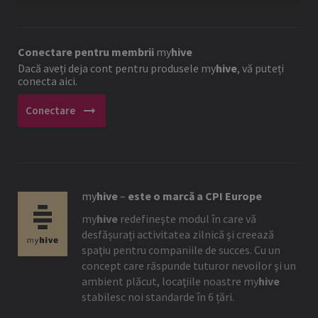
Conectare pentru membrii
my
hive
Dacă aveți deja cont pentru produsele
my
hive
, vă puteți
conecta aici.
arrow_right_alt
Conectare
my
hive
–
este o marcă a CPI Europe
my
hive
redefineşte modul în care vă
desfășurați activitatea zilnică şi creează
spaţiu pentru companiile de succes. Cu un
concept care răspunde tuturor nevoilor şi un
ambient plăcut, locaţiile noastre
my
hive
stabilesc noi standarde în 6 țări.