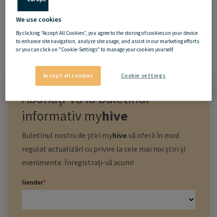
We use cookies
By clicking “Accept All Cookies”, you agree to the storing of cookies on your device
to enhance site navigation, analyze site usage, and assist in our marketing efforts
or you can click on "Cookie-Settings" to manage your cookies yourself.
Accept all cookies
Cookie settings
Abonați-vă la buletinul
informativ
my
hive
Buletinul nostru de știri
my
hive
vă oferă în mod
regulat actualizări cu privire la cele mai noi știri și
evenimente. Înregistrați-vă acum!
Gender
*