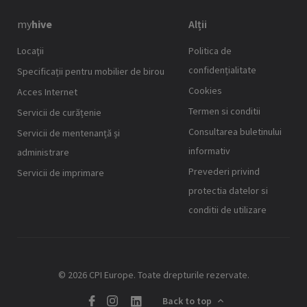
my
hive
Alții
Locaţii
Politica de
confidențialitate
Specificații pentru mobilier de birou
Cookies
Acces Internet
Termen si conditii
Servicii de curățenie
Consultarea buletinului
Servicii de mentenanță și
informativ
administrare
Prevederi privind
Servicii de imprimare
protectia datelor si
conditii de utilizare
© 2026 CPI Europe. Toate drepturile rezervate.
Back to top