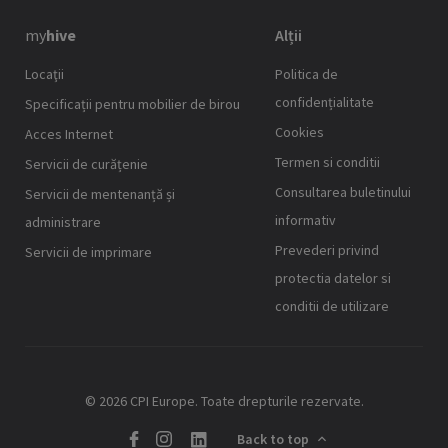
my
hive
Alții
Locaţii
Politica de
confidențialitate
Specificații pentru mobilier de birou
Cookies
Acces Internet
Termen si conditii
Servicii de curățenie
Consultarea buletinului
Servicii de mentenanță și
informativ
administrare
Prevederi privind
Servicii de imprimare
protectia datelor si
conditii de utilizare
© 2026 CPI Europe. Toate drepturile rezervate.
Back to top