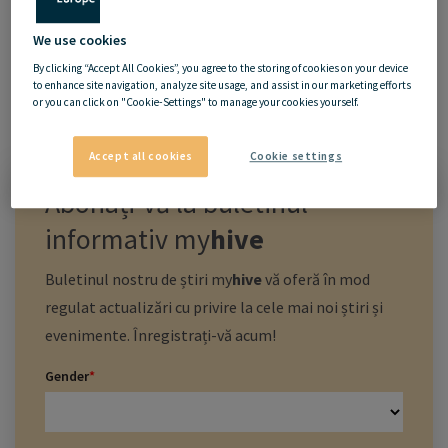
We use cookies
By clicking “Accept All Cookies”, you agree to the storing of cookies on your device
to enhance site navigation, analyze site usage, and assist in our marketing efforts
or you can click on "Cookie-Settings" to manage your cookies yourself.
17.02.2021
Accept all cookies
Cookie settings
Abonați-vă la buletinul
informativ
my
hive
Buletinul nostru de știri
my
hive
vă oferă în mod
regulat actualizări cu privire la cele mai noi știri și
evenimente. Înregistrați-vă acum!
Gender
*