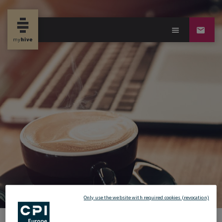
new propertynews
Only use the website with required cookies (revocation)