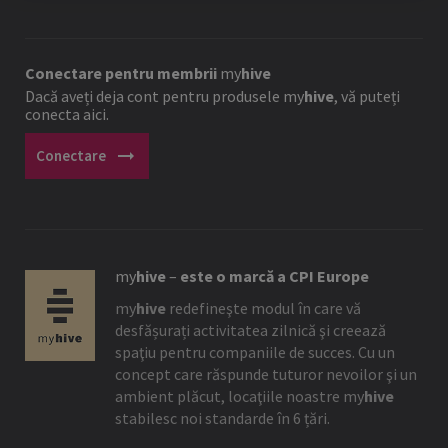
Conectare pentru membrii
my
hive
Dacă aveți deja cont pentru produsele
my
hive
, vă puteți
conecta aici.
arrow_right_alt
Conectare
my
hive
–
este o marcă a CPI Europe
my
hive
redefineşte modul în care vă
desfășurați activitatea zilnică şi creează
spaţiu pentru companiile de succes. Cu un
concept care răspunde tuturor nevoilor şi un
ambient plăcut, locaţiile noastre
my
hive
stabilesc noi standarde în 6 țări.