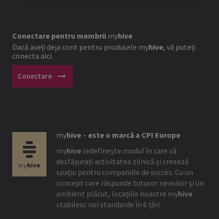
Conectare pentru membrii
my
hive
Dacă aveți deja cont pentru produsele
my
hive
, vă puteți
conecta aici.
arrow_right_alt
Conectare
my
hive
–
este o marcă a CPI Europe
my
hive
redefineşte modul în care vă
desfășurați activitatea zilnică şi creează
spaţiu pentru companiile de succes. Cu un
concept care răspunde tuturor nevoilor şi un
ambient plăcut, locaţiile noastre
my
hive
stabilesc noi standarde în 6 țări.