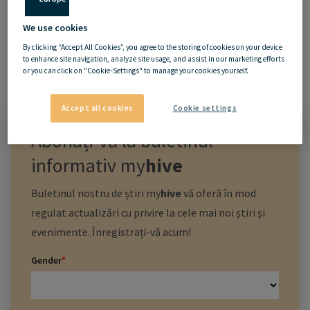
We use cookies
By clicking “Accept All Cookies”, you agree to the storing of cookies on your device
to enhance site navigation, analyze site usage, and assist in our marketing efforts
or you can click on "Cookie-Settings" to manage your cookies yourself.
26.05.2020
Accept all cookies
Cookie settings
Abonați-vă la buletinul
informativ
my
hive
Buletinul nostru de știri
my
hive
vă oferă în mod
regulat actualizări cu privire la cele mai noi știri și
evenimente. Înregistrați-vă acum!
Gender
*