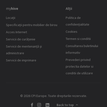
my
hive
Alții
Locaţii
Politica de
confidențialitate
Specificații pentru mobilier de birou
Cookies
Acces Internet
Termen si conditii
Servicii de curățenie
Consultarea buletinului
Servicii de mentenanță și
informativ
administrare
Prevederi privind
Servicii de imprimare
protectia datelor si
conditii de utilizare
© 2026 CPI Europe. Toate drepturile rezervate.
Back to top