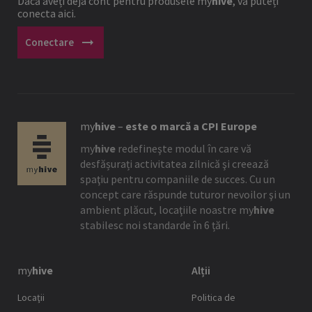
Dacă aveți deja cont pentru produsele
my
hive
, vă puteți
conecta aici.
arrow_right_alt
Conectare
my
hive
–
este o marcă a CPI Europe
my
hive
redefineşte modul în care vă
desfășurați activitatea zilnică şi creează
spaţiu pentru companiile de succes. Cu un
concept care răspunde tuturor nevoilor şi un
ambient plăcut, locaţiile noastre
my
hive
stabilesc noi standarde în 6 țări.
my
hive
Alții
Locaţii
Politica de