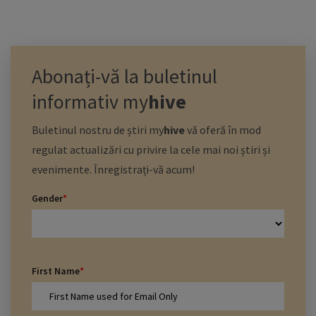
Abonați-vă la buletinul
informativ
my
hive
Buletinul nostru de știri
my
hive
vă oferă în mod
regulat actualizări cu privire la cele mai noi știri și
evenimente. Înregistrați-vă acum!
Gender
*
First Name
*