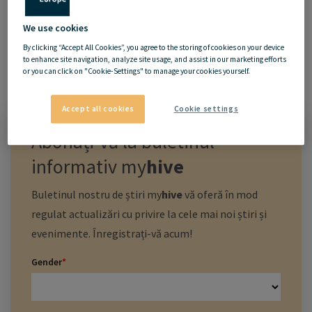
We use cookies
By clicking “Accept All Cookies”, you agree to the storing of cookies on your device
to enhance site navigation, analyze site usage, and assist in our marketing efforts
or you can click on "Cookie-Settings" to manage your cookies yourself.
Accept all cookies
Cookie settings
Abonați-vă la buletinul
informativ
my
hive
Buletinul nostru de știri
my
hive
vă oferă în mod
regulat actualizări cu privire la cele mai noi știri și
evenimente. Înregistrați-vă acum!
Gender
*