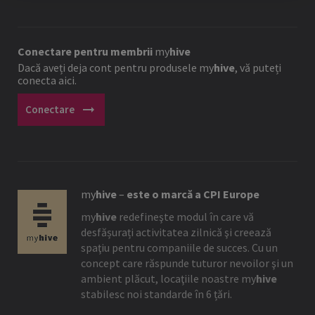
Conectare pentru membrii
my
hive
Dacă aveți deja cont pentru produsele
my
hive
, vă puteți
conecta aici.
arrow_right_alt
Conectare
my
hive
–
este o marcă a CPI Europe
my
hive
redefineşte modul în care vă
desfășurați activitatea zilnică şi creează
spaţiu pentru companiile de succes. Cu un
concept care răspunde tuturor nevoilor şi un
ambient plăcut, locaţiile noastre
my
hive
stabilesc noi standarde în 6 țări.