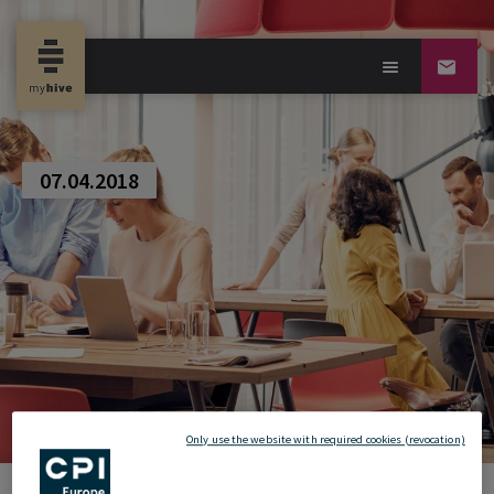
new property news-
07.04.2018
Only use the website with required cookies (revocation)