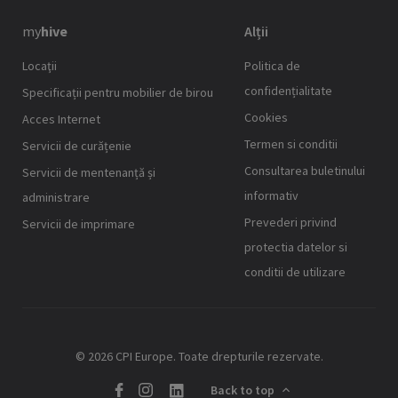
my
hive
Alții
Locaţii
Politica de
confidențialitate
Specificații pentru mobilier de birou
Cookies
Acces Internet
Termen si conditii
Servicii de curățenie
Consultarea buletinului
Servicii de mentenanță și
informativ
administrare
Prevederi privind
Servicii de imprimare
protectia datelor si
conditii de utilizare
© 2026 CPI Europe. Toate drepturile rezervate.
Back to top