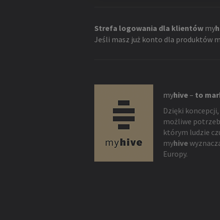
Strefa logowania dla klientów
my
h
Jeśli masz już konto dla produktów
m
my
hive
–
to mar
Dzięki koncepcji,
możliwe potrzeb
którym ludzie cz
my
hive
wyznacza
Europy.