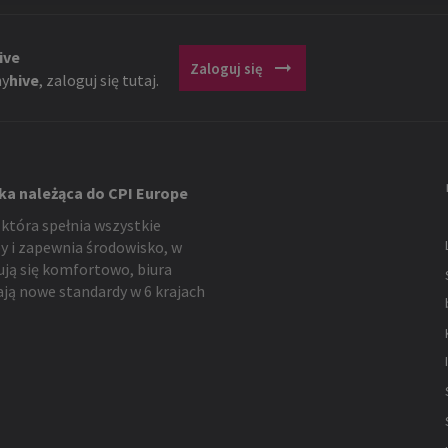
ive
arrow_right_alt
Zaloguj się
y
hive
, zaloguj się tutaj.
ka należąca do CPI Europe
 która spełnia wszystkie
y i zapewnia środowisko, w
ują się komfortowo, biura
ją nowe standardy w 6 krajach