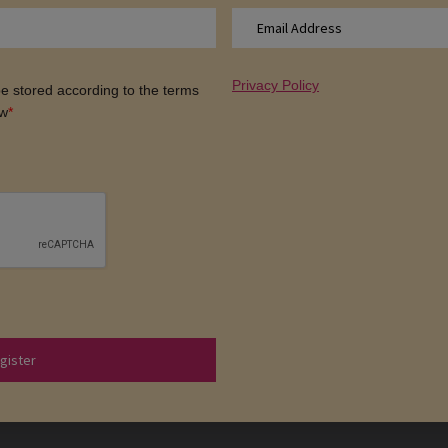
Privacy Policy
 be stored according to the terms
ow
*
gister