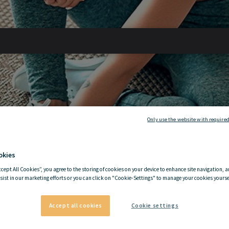
Only use the website with required
okies
ccept All Cookies”, you agree to the storing of cookies on your device to enhance site navigation, a
sist in our marketing efforts or you can click on "Cookie-Settings" to manage your cookies yoursel
Accept all cookies
Cookie settings