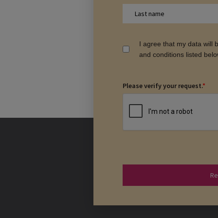
I agree that my data will
and conditions listed bel
Please verify your request.
*
Re