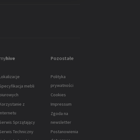
my
hive
Pozostałe
Lokalizacje
Polityka
prywatności
Specyfikacja mebli
biurowych
Cookies
Korzystanie z
Impressum
Internetu
Zgoda na
Serwis Sprzątający
newsletter
Serwis Techniczny
Postanowienia