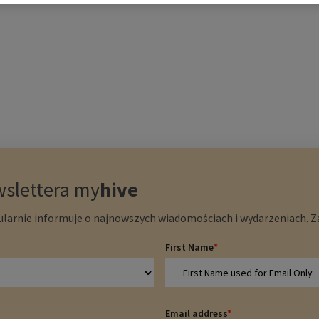
wslettera
my
hive
larnie informuje o najnowszych wiadomościach i wydarzeniach. Zap
First Name
*
Email address
*