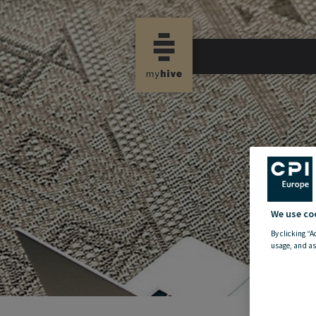
new propertynews
We use co
By clicking “A
usage, and as