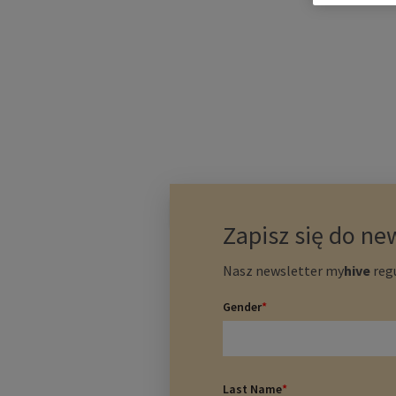
12.01.2021
Zapisz się do ne
Nasz newsletter
my
hive
regu
Gender
*
Last Name
*