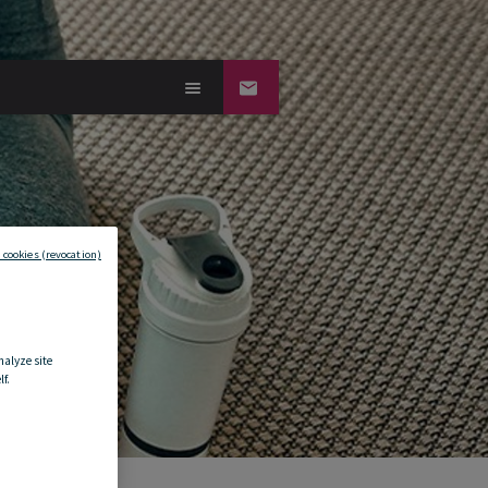
 cookies (revocation)
nalyze site
f.