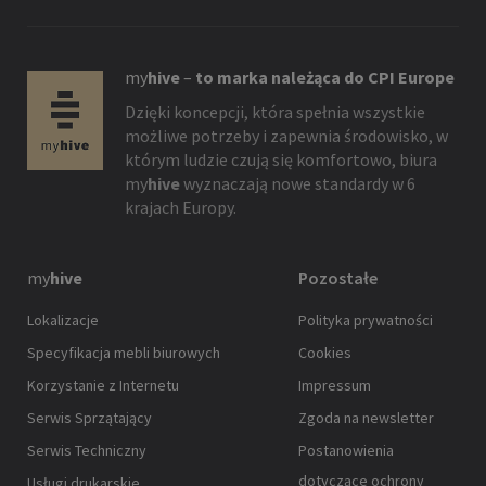
my
hive
–
to marka należąca do CPI Europe
Dzięki koncepcji, która spełnia wszystkie
możliwe potrzeby i zapewnia środowisko, w
którym ludzie czują się komfortowo, biura
my
hive
wyznaczają nowe standardy w 6
krajach Europy.
my
hive
Pozostałe
Lokalizacje
Polityka prywatności
Specyfikacja mebli biurowych
Cookies
Korzystanie z Internetu
Impressum
Serwis Sprzątający
Zgoda na newsletter
Serwis Techniczny
Postanowienia
dotyczące ochrony
Usługi drukarskie