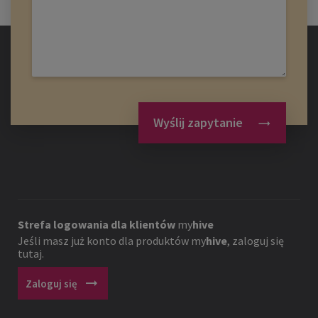
Wyślij zapytanie
Strefa logowania dla klientów
my
hive
Jeśli masz już konto dla produktów
my
hive
, zaloguj się
tutaj.
arrow_right_alt
Zaloguj się