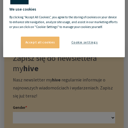
We use cookies
By clicking “Accept All Cookies”, you agree to the storing of cookies on your device
to enhance site navigation, analyze site usage, and assist in our marketing efforts
or you can click on "Cookie-Settings" to manage your cookies yourself.
Accept all cookies
Cookie settings
Zapisz się do newslettera
my
hive
Nasz newsletter
my
hive
regularnie informuje o
najnowszych wiadomościach i wydarzeniach. Zapisz
się już teraz!
Gender
*