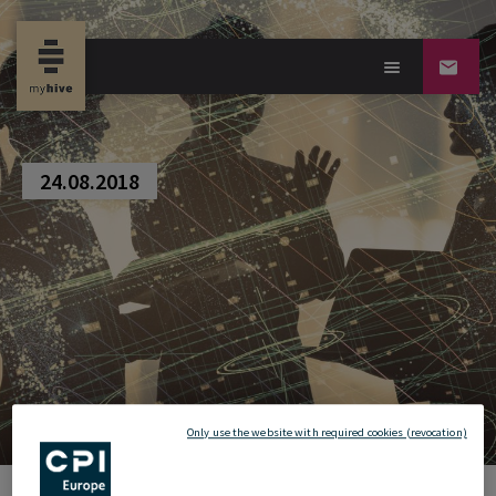
new property news-D
24.08.2018
Only use the website with required cookies (revocation)