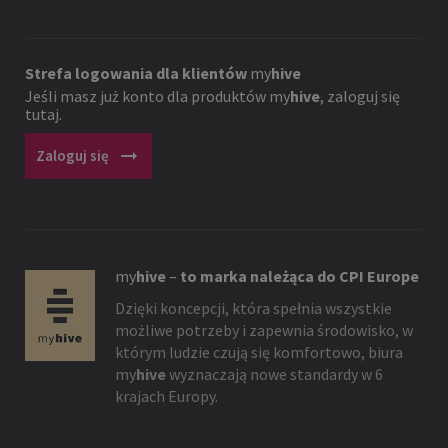
Strefa logowania dla klientów
my
hive
Jeśli masz już konto dla produktów
my
hive
, zaloguj się
tutaj.
arrow_right_alt
Zaloguj się
my
hive
–
to marka należąca do CPI Europe
Dzięki koncepcji, która spełnia wszystkie
możliwe potrzeby i zapewnia środowisko, w
którym ludzie czują się komfortowo, biura
my
hive
wyznaczają nowe standardy w 6
krajach Europy.