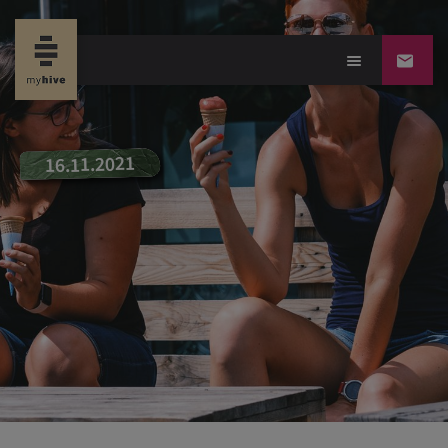
new propertynews-Du
16.11.2021