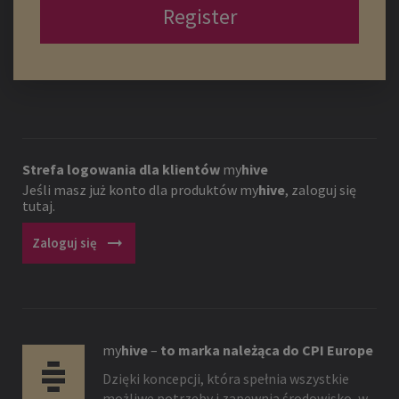
Register
Strefa logowania dla klientów
my
hive
Jeśli masz już konto dla produktów
my
hive
, zaloguj się
tutaj.
arrow_right_alt
Zaloguj się
my
hive
–
to marka należąca do CPI Europe
Dzięki koncepcji, która spełnia wszystkie
możliwe potrzeby i zapewnia środowisko, w