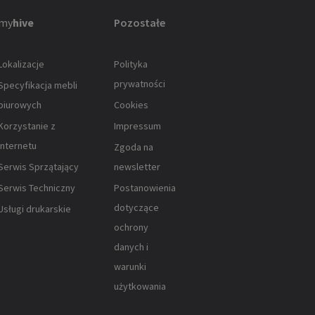
my
hive
Pozostałe
Lokalizacje
Polityka
prywatności
Specyfikacja mebli
biurowych
Cookies
Korzystanie z
Impressum
Internetu
Zgoda na
Serwis Sprzątający
newsletter
Serwis Techniczny
Postanowienia
dotyczące
Usługi drukarskie
ochrony
danych i
warunki
użytkowania