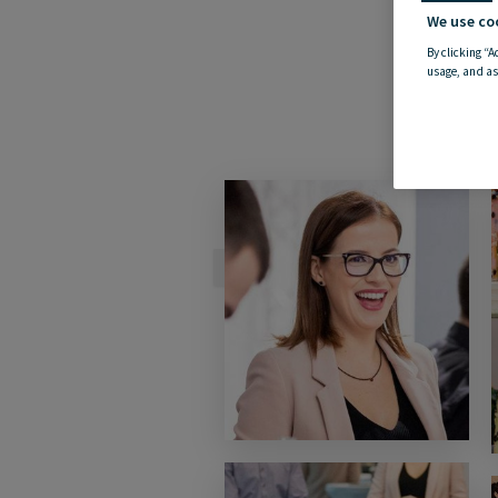
We use co
By clicking “A
usage, and as
21.11.2019