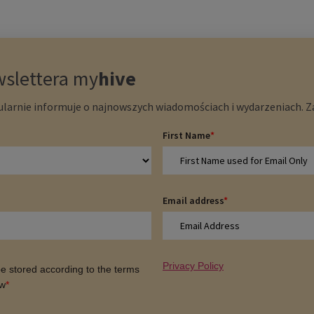
wslettera
my
hive
larnie informuje o najnowszych wiadomościach i wydarzeniach. Zap
First Name
*
Email address
*
Privacy Policy
 be stored according to the terms
ow
*