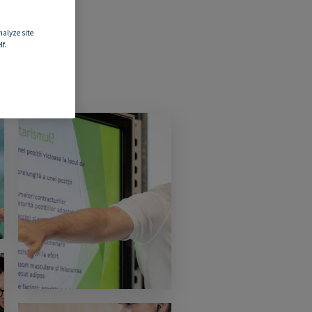
nalyze site
f.