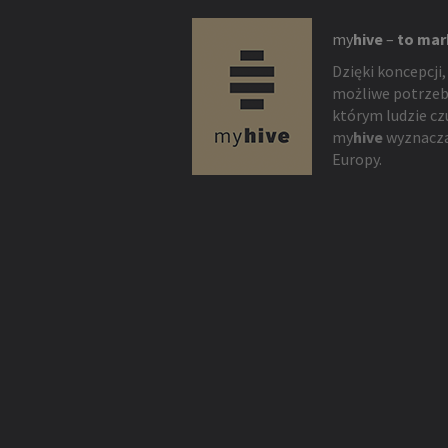
my
hive
–
to mar
Dzięki koncepcji,
możliwe potrzeb
którym ludzie cz
my
hive
wyznacza
Europy.