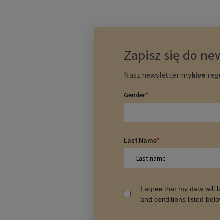
Zapisz się do ne
Nasz newsletter
my
hive
regu
Gender
*
Last Name
*
I agree that my data will
and conditions listed bel