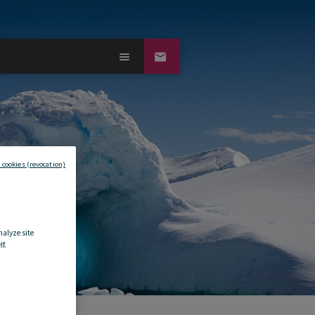
 cookies (revocation)
nalyze site
f.