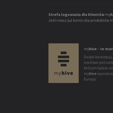
Strefa logowania dla klientów
my
h
Jeśli masz już konto dla produktów
m
my
hive
–
to mar
Dzięki koncepcji,
możliwe potrzeb
którym ludzie cz
my
hive
wyznacza
Europy.