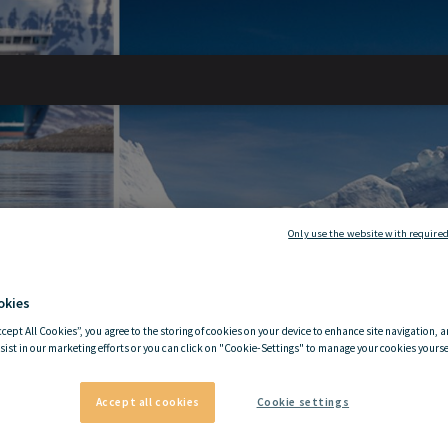
Only use the website with required
okies
ccept All Cookies”, you agree to the storing of cookies on your device to enhance site navigation, a
sist in our marketing efforts or you can click on "Cookie-Settings" to manage your cookies yoursel
Accept all cookies
Cookie settings