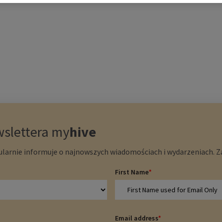
wslettera
my
hive
larnie informuje o najnowszych wiadomościach i wydarzeniach. Zap
First Name
*
Email address
*