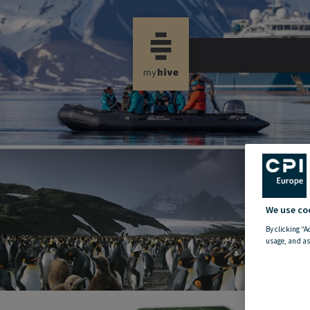
new propertynews
We use co
By clicking “A
usage, and as