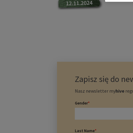
12.11.2024
Zapisz się do ne
Nasz newsletter
my
hive
regu
Gender
*
Last Name
*