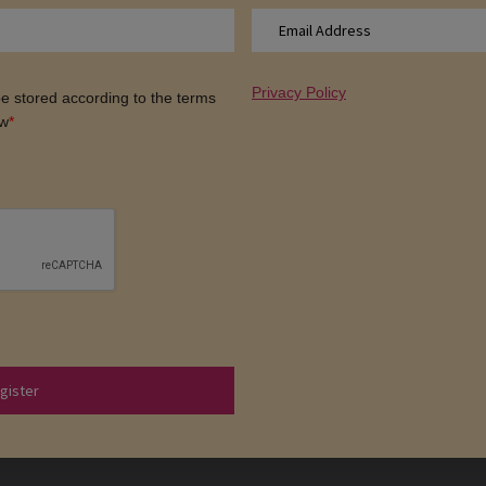
Privacy Policy
 be stored according to the terms
ow
*
gister