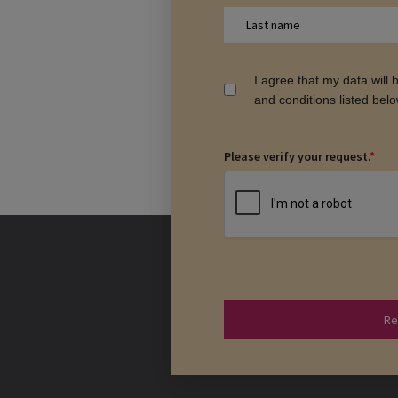
I agree that my data will
and conditions listed bel
Please verify your request.
*
Re