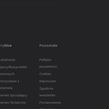
my
hive
Pozostałe
Lokalizacje
Polityka
prywatności
Specyfikacja mebli
biurowych
Cookies
Korzystanie z
Impressum
Internetu
Zgoda na
Serwis Sprzątający
newsletter
Serwis Techniczny
Postanowienia