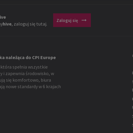
ive
arrow_right_alt
Zaloguj się
y
hive
, zaloguj się tutaj.
ka należąca do CPI Europe
 która spełnia wszystkie
y i zapewnia środowisko, w
ują się komfortowo, biura
ją nowe standardy w 6 krajach