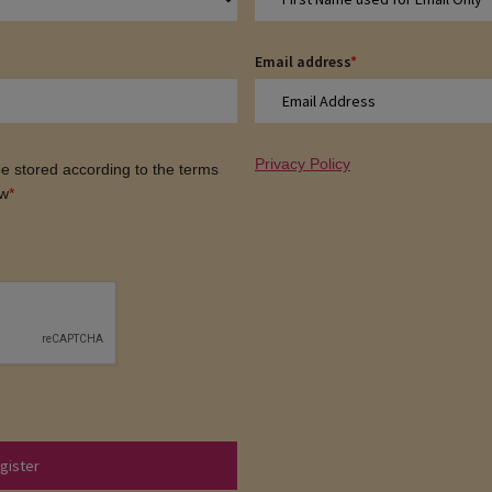
Email address
*
Privacy Policy
 be stored according to the terms
ow
*
gister