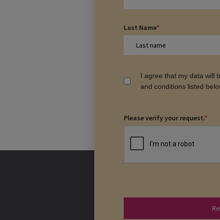
Last Name
*
I agree that my data will
and conditions listed bel
Please verify your request.
*
Re