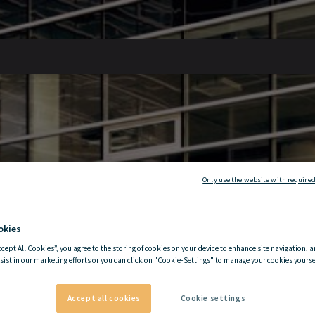
Only use the website with required
okies
ccept All Cookies”, you agree to the storing of cookies on your device to enhance site navigation, a
sist in our marketing efforts or you can click on "Cookie-Settings" to manage your cookies yoursel
Accept all cookies
Cookie settings