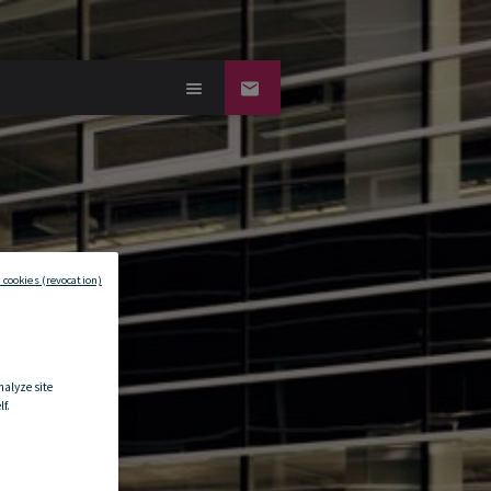
 cookies (revocation)
nalyze site
f.