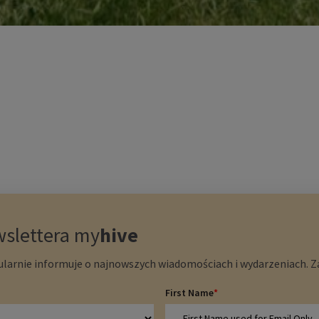
wslettera
my
hive
larnie informuje o najnowszych wiadomościach i wydarzeniach. Zap
First Name
*