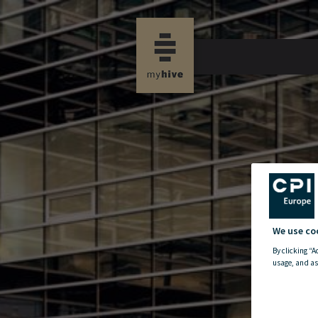
new property news
We use co
By clicking “A
usage, and as