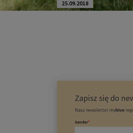
25.09.2018
Zapisz się do ne
Nasz newsletter
my
hive
regu
Gender
*