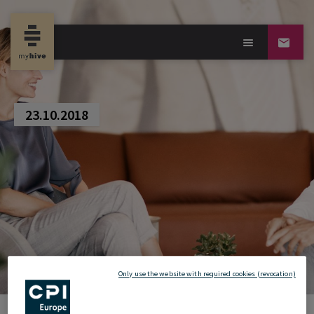
new property news
23.10.2018
Only use the website with required cookies (revocation)