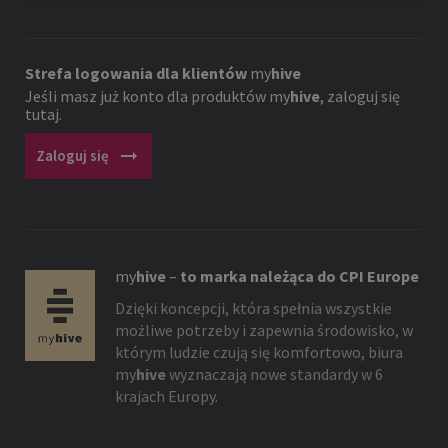
Strefa logowania dla klientów
my
hive
Jeśli masz już konto dla produktów
my
hive
, zaloguj się
tutaj.
arrow_right_alt
Zaloguj się
my
hive
–
to marka należąca do CPI Europe
Dzięki koncepcji, która spełnia wszystkie
możliwe potrzeby i zapewnia środowisko, w
którym ludzie czują się komfortowo, biura
my
hive
wyznaczają nowe standardy w 6
krajach Europy.