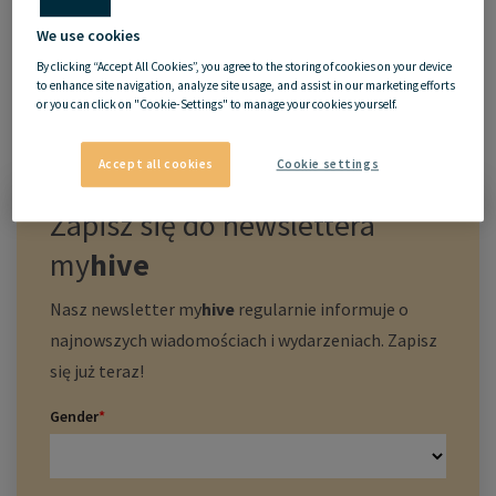
We use cookies
By clicking “Accept All Cookies”, you agree to the storing of cookies on your device
to enhance site navigation, analyze site usage, and assist in our marketing efforts
or you can click on "Cookie-Settings" to manage your cookies yourself.
Accept all cookies
Cookie settings
Zapisz się do newslettera
my
hive
Nasz newsletter
my
hive
regularnie informuje o
najnowszych wiadomościach i wydarzeniach. Zapisz
się już teraz!
Gender
*