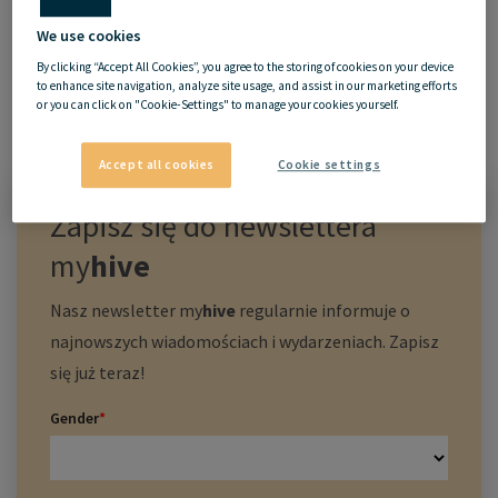
We use cookies
By clicking “Accept All Cookies”, you agree to the storing of cookies on your device
to enhance site navigation, analyze site usage, and assist in our marketing efforts
or you can click on "Cookie-Settings" to manage your cookies yourself.
Accept all cookies
Cookie settings
Zapisz się do newslettera
my
hive
Nasz newsletter
my
hive
regularnie informuje o
najnowszych wiadomościach i wydarzeniach. Zapisz
się już teraz!
Gender
*