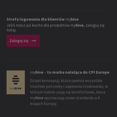
Strefa logowania dla klientów
my
hive
Jeśli masz już konto dla produktów
my
hive
, zaloguj się
tutaj.
arrow_right_alt
Zaloguj się
my
hive
–
to marka należąca do CPI Europe
Dzięki koncepcji, która spełnia wszystkie
możliwe potrzeby i zapewnia środowisko, w
którym ludzie czują się komfortowo, biura
my
hive
wyznaczają nowe standardy w 6
krajach Europy.