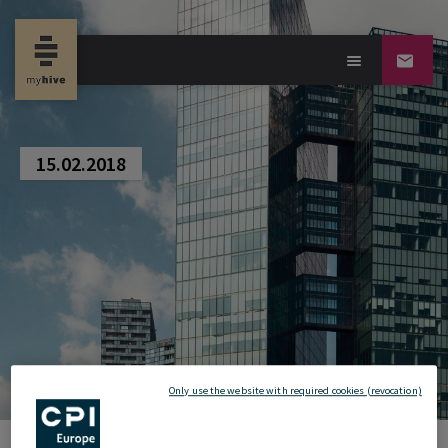
new property news
15.02.2018
Only use the website with required cookies (revocation)