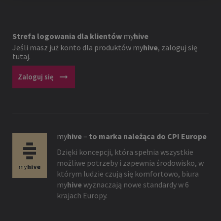
Strefa logowania dla klientów
my
hive
Jeśli masz już konto dla produktów
my
hive
, zaloguj się
tutaj.
arrow_right_alt
Zaloguj się
my
hive
–
to marka należąca do CPI Europe
Dzięki koncepcji, która spełnia wszystkie
możliwe potrzeby i zapewnia środowisko, w
którym ludzie czują się komfortowo, biura
my
hive
wyznaczają nowe standardy w 6
krajach Europy.