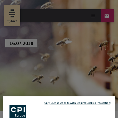
new property news
16.07.2018
Only use the website with required cookies (revocation)