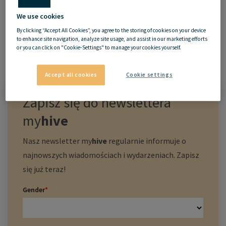
We use cookies
By clicking “Accept All Cookies”, you agree to the storing of cookies on your device
to enhance site navigation, analyze site usage, and assist in our marketing efforts
or you can click on "Cookie-Settings" to manage your cookies yourself.
Accept all cookies
Cookie settings
Zapisz się do newslettera
my
hive
Nasz newsletter
my
hive
regularnie informuje o
najnowszych wiadomościach i wydarzeniach. Zapisz
się już teraz!
Gender
*