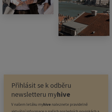
Přihlásit se k odběru
newsletteru
my
hive
V našem letáku
my
hive
naleznete pravidelně
aktuální informace o našich posledních novinkách a