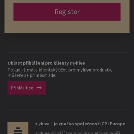
Register
Oblast přihlášení pro klienty
my
hive
Pokud již máte klientský účet pro
my
hive
produkty,
můžete se přihlásit zde.
arrow_right_alt
Přihlásit se
my
hive
–
je značka společnosti CPI Europe
my
hive
přináší zcela nové pojetí kanceláří.