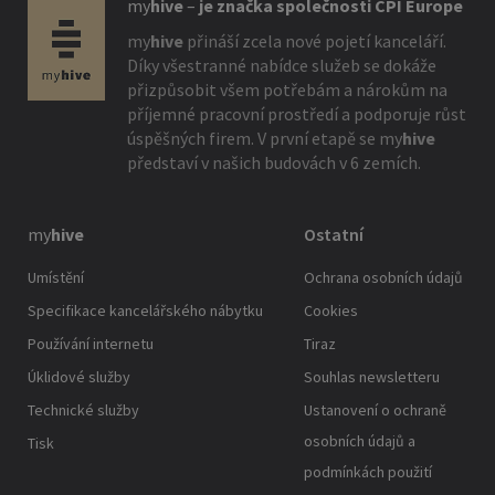
my
hive
–
je značka společnosti CPI Europe
my
hive
přináší zcela nové pojetí kanceláří.
Díky všestranné nabídce služeb se dokáže
přizpůsobit všem potřebám a nárokům na
příjemné pracovní prostředí a podporuje růst
úspěšných firem. V první etapě se
my
hive
představí v našich budovách v 6 zemích.
my
hive
Ostatní
Umístění
Ochrana osobních údajů
Specifikace kancelářského nábytku
Cookies
Používání internetu
Tiraz
Úklidové služby
Souhlas newsletteru
Technické služby
Ustanovení o ochraně
osobních údajů a
Tisk
podmínkách použití