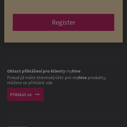
Register
Oblast přihlášení pro klienty
my
hive
Pokud již máte klientský účet pro
my
hive
produkty,
můžete se přihlásit zde.
arrow_right_alt
Přihlásit se